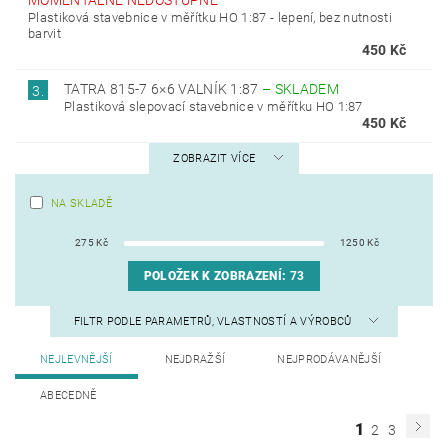
MOMENTÁLNĚ NEDOSTUPNÉ
Plastiková stavebnice v měřítku HO 1:87 - lepení, bez nutnosti
barvit
450 Kč
TATRA 815-7 6×6 VALNÍK 1:87
–
SKLADEM
3.
Plastiková slepovací stavebnice v měřítku HO 1:87
450 Kč
ZOBRAZIT VÍCE
NA SKLADĚ
275
Kč
1250
Kč
POLOŽEK K ZOBRAZENÍ:
73
FILTR PODLE PARAMETRŮ, VLASTNOSTÍ A VÝROBCŮ
NEJLEVNĚJŠÍ
NEJDRAŽŠÍ
NEJPRODÁVANĚJŠÍ
ABECEDNĚ
1
2
3