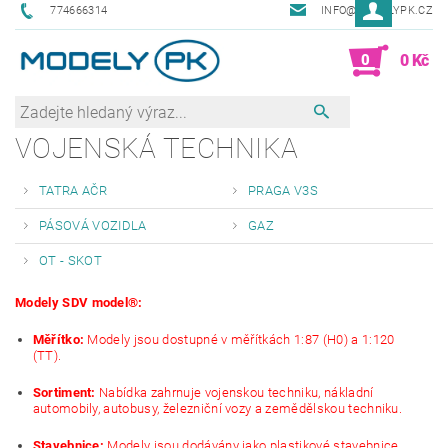
774666314
INFO@MODELYPK.CZ
0
0 Kč
VOJENSKÁ TECHNIKA
TATRA AČR
PRAGA V3S
PÁSOVÁ VOZIDLA
GAZ
OT - SKOT
Modely SDV model®:
Měřítko:
Modely jsou dostupné v měřítkách 1:87 (H0) a 1:120
(TT).
Sortiment:
Nabídka zahrnuje vojenskou techniku, nákladní
automobily, autobusy, železniční vozy a zemědělskou techniku.
Stavebnice:
Modely jsou dodávány jako plastikové stavebnice,