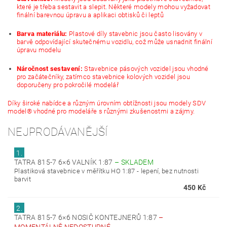
které je třeba sestavit a slepit. Některé modely mohou vyžadovat
finální barevnou úpravu a aplikaci obtisků či leptů
Barva materiálu:
Plastové díly stavebnic jsou často lisovány v
barvě odpovídající skutečnému vozidlu, což může usnadnit finální
úpravu modelu
Náročnost sestavení:
Stavebnice pásových vozidel jsou vhodné
pro začátečníky, zatímco stavebnice kolových vozidel jsou
doporučeny pro pokročilé modelář
Díky široké nabídce a různým úrovním obtížnosti jsou modely SDV
model® vhodné pro modeláře s různými zkušenostmi a zájmy.
NEJPRODÁVANĚJŠÍ
1.
TATRA 815-7 6×6 VALNÍK 1:87
–
SKLADEM
Plastiková stavebnice v měřítku HO 1:87 - lepení, bez nutnosti
barvit
450 Kč
2.
TATRA 815-7 6×6 NOSIČ KONTEJNERŮ 1:87
–