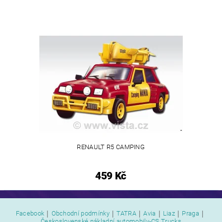
RENAULT R5 CAMPING
459 Kč
|
|
|
|
|
|
Facebook
Obchodní podmínky
TATRA
Avia
Liaz
Praga
Československé nákladní automobily-CS Trucks