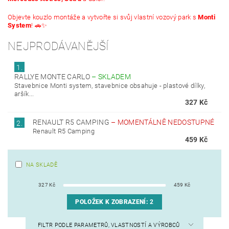
Objevte kouzlo montáže a vytvořte si svůj vlastní vozový park s
Monti
System
! 🚗✨
NEJPRODÁVANĚJŠÍ
1.
RALLYE MONTE CARLO
–
SKLADEM
Stavebnice Monti system, stavebnice obsahuje - plastové dílky,
aršík...
327 Kč
RENAULT R5 CAMPING
–
MOMENTÁLNĚ NEDOSTUPNÉ
2.
Renault R5 Camping
459 Kč
NA SKLADĚ
327
Kč
459
Kč
POLOŽEK K ZOBRAZENÍ:
2
FILTR PODLE PARAMETRŮ, VLASTNOSTÍ A VÝROBCŮ