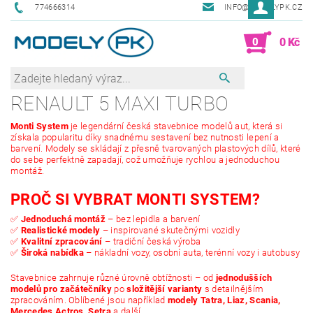
774666314
INFO@MODELYPK.CZ
0
0 Kč
RENAULT 5 MAXI TURBO
Monti System
je legendární česká stavebnice modelů aut, která si
získala popularitu díky snadnému sestavení bez nutnosti lepení a
barvení. Modely se skládají z přesně tvarovaných plastových dílů, které
do sebe perfektně zapadají, což umožňuje rychlou a jednoduchou
montáž.
PROČ SI VYBRAT MONTI SYSTEM?
✅
Jednoduchá montáž
– bez lepidla a barvení
✅
Realistické modely
– inspirované skutečnými vozidly
✅
Kvalitní zpracování
– tradiční česká výroba
✅
Široká nabídka
– nákladní vozy, osobní auta, terénní vozy i autobusy
Stavebnice zahrnuje různé úrovně obtížnosti – od
jednodušších
modelů pro začátečníky
po
složitější varianty
s detailnějším
zpracováním. Oblíbené jsou například
modely Tatra, Liaz, Scania,
Mercedes Actros, Setra
a další.