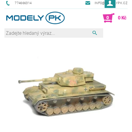
774666314
INFO@MODELYPK.CZ
0
0 Kč