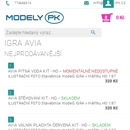
774666314
INFO@MODELYPK.CZ
0
0 Kč
IGRA AVIA
NEJPRODÁVANĚJŠÍ
1.
AVIA PITNÁ VODA KIT - HO
–
MOMENTÁLNĚ NEDOSTUPNÉ
ILUSTRAČNÍ FOTO Stavebnice modelů IGRA v měřítku HO 1:87
320 Kč
2.
AVIA STĚHOVÁNÍ KIT - HO
–
SKLADEM
ILUSTRAČNÍ FOTO Stavebnice modelů IGRA v měřítku HO 1:87
320 Kč
3.
AVIA VALNÍK PLACHTA ČERVENÁ KIT - HO
–
SKLADEM