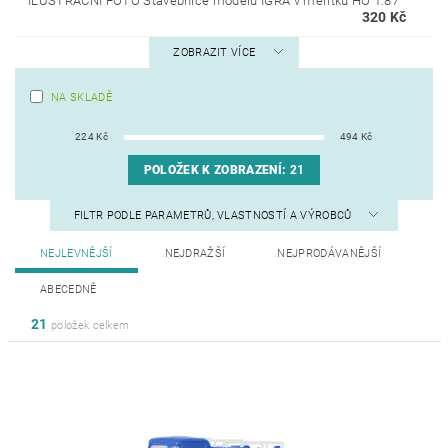
ILUSTRAČNÍ FOTO Stavebnice modelů IGRA v měřítku HO 1:87
320 Kč
ZOBRAZIT VÍCE
NA SKLADĚ
224
Kč
494
Kč
POLOŽEK K ZOBRAZENÍ:
21
FILTR PODLE PARAMETRŮ, VLASTNOSTÍ A VÝROBCŮ
NEJLEVNĚJŠÍ
NEJDRAŽŠÍ
NEJPRODÁVANĚJŠÍ
ABECEDNĚ
21
položek celkem