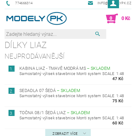
774666314
INFO@MODELYPK.CZ
0
0 Kč
DÍLKY LIAZ
NEJPRODÁVANĚJŠÍ
KABINA LIAZ - TMAVĚ MODRÁ MS
–
SKLADEM
1.
Samostatný výlisek stavebnice Monti system SCALE 1:48
47 Kč
SEDADLA 07 ŠEDÁ
–
SKLADEM
2.
Samostatný výlisek stavebnice Monti system SCALE 1:48
75 Kč
TOČNA 08/1 ŠEDÁ LIAZ
–
SKLADEM
3.
Samostatný výlisek stavebnice Monti system SCALE 1:48
60 Kč
ZOBRAZIT VÍCE