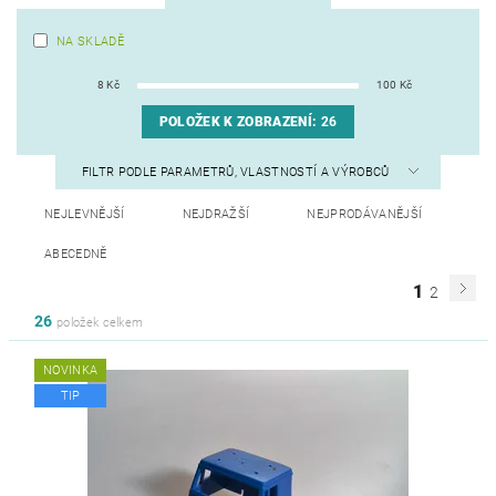
NA SKLADĚ
8
Kč
100
Kč
POLOŽEK K ZOBRAZENÍ:
26
FILTR PODLE PARAMETRŮ, VLASTNOSTÍ A VÝROBCŮ
NEJLEVNĚJŠÍ
NEJDRAŽŠÍ
NEJPRODÁVANĚJŠÍ
ABECEDNĚ
1
2
26
položek celkem
NOVINKA
TIP