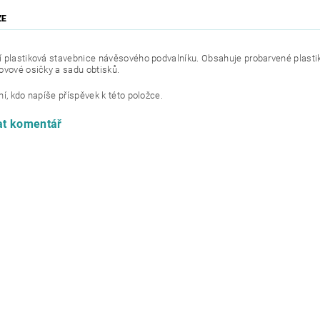
ZE
 plastiková stavebnice návěsového podvalníku. Obsahuje probarvené plastik
ovové osičky a sadu obtisků.
í, kdo napíše příspěvek k této položce.
at komentář