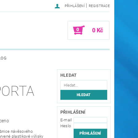
|
PŘIHLÁŠENÍ
REGISTRACE
0
0 Kč
LOG
HLEDAT
PORTA
PŘIHLÁŠENÍ
E-mail
ceno
Heslo
ebnice návěsového
rvené plastikové výlisky