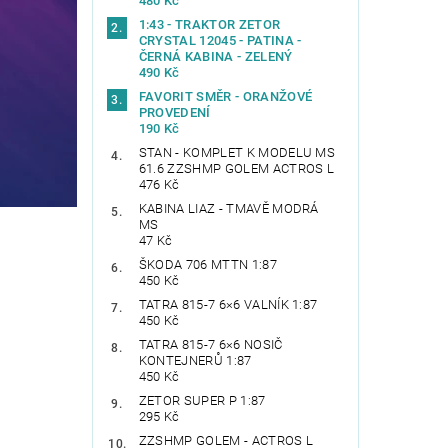
480 Kč
1:43 - TRAKTOR ZETOR
CRYSTAL 12045 - PATINA -
ČERNÁ KABINA - ZELENÝ
490 Kč
FAVORIT SMĚR - ORANŽOVÉ
PROVEDENÍ
190 Kč
STAN - KOMPLET K MODELU MS
61.6 ZZSHMP GOLEM ACTROS L
476 Kč
KABINA LIAZ - TMAVĚ MODRÁ
MS
47 Kč
ŠKODA 706 MTTN 1:87
450 Kč
TATRA 815-7 6×6 VALNÍK 1:87
450 Kč
TATRA 815-7 6×6 NOSIČ
KONTEJNERŮ 1:87
450 Kč
ZETOR SUPER P 1:87
295 Kč
ZZSHMP GOLEM - ACTROS L