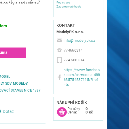
Registrace
é osičky a sadu obtisků.
Zapomenuté heslo
KONTAKT
dem
ModelyPK s.r.o.
info
@
modelypk.cz
774666314
774 666 314
https://www.faceboo
k.com/pkmodels-488
MODEL
635754537115/?fref
LY SDV MODEL®
=ts
OVACÍ STAVEBNICE 1/87
NÁKUPNÍ KOŠÍK
Položky:
0
Dotaz
Cena:
0 Kč