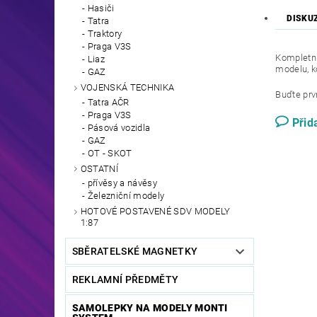
Hasiči
DISKU
Tatra
Traktory
Praga V3S
Kompletní
Liaz
modelu, k
GAZ
VOJENSKÁ TECHNIKA
Buďte prvn
Tatra AČR
Praga V3S
Přid
Pásová vozidla
GAZ
OT - SKOT
OSTATNÍ
přívěsy a návěsy
Železniční modely
HOTOVÉ POSTAVENÉ SDV MODELY
1:87
SBĚRATELSKÉ MAGNETKY
REKLAMNÍ PŘEDMĚTY
SAMOLEPKY NA MODELY MONTI