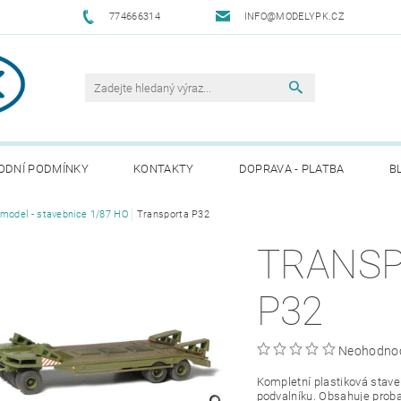
774666314
INFO@MODELYPK.CZ
ODNÍ PODMÍNKY
KONTAKTY
DOPRAVA - PLATBA
B
model - stavebnice 1/87 HO
Transporta P32
TRANS
P32
Neohodno
Kompletní plastiková stav
podvalníku. Obsahuje proba