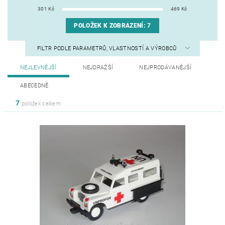
301
Kč
469
Kč
POLOŽEK K ZOBRAZENÍ:
7
FILTR PODLE PARAMETRŮ, VLASTNOSTÍ A VÝROBCŮ
NEJLEVNĚJŠÍ
NEJDRAŽŠÍ
NEJPRODÁVANĚJŠÍ
ABECEDNĚ
7
položek celkem