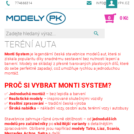
774666314
INFO@MODELYPK.CZ
0
0 Kč
TERÉNÍ AUTA
Monti System
je legendární česká stavebnice modelů aut, která si
získala popularitu díky snadnému sestavení bez nutnosti lepení a
barvení. Modely se skládají z přesně tvarovaných plastových dílů, které
do sebe perfektně zapadají, což umožňuje rychlou a jednoduchou
montáž.
PROČ SI VYBRAT MONTI SYSTEM?
✅
Jednoduchá montáž
– bez lepidla a barvení
✅
Realistické modely
– inspirované skutečnými vozidly
✅
Kvalitní zpracování
– tradiční česká výroba
✅
Široká nabídka
– nákladní vozy, osobní auta, terénní vozy i autobusy
Stavebnice zahrnuje různé úrovně obtížnosti – od
jednodušších
modelů pro začátečníky
po
složitější varianty
s detailnějším
zpracováním. Oblíbené jsou například
modely Tatra, Liaz, Scania,
Mercedes Actros, Setra
a další.