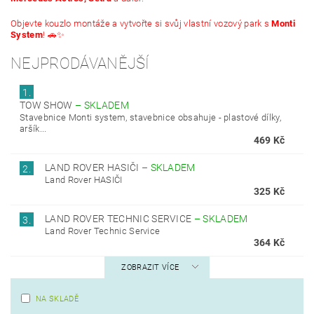
Objevte kouzlo montáže a vytvořte si svůj vlastní vozový park s
Monti
System
! 🚗✨
NEJPRODÁVANĚJŠÍ
1.
TOW SHOW
–
SKLADEM
Stavebnice Monti system, stavebnice obsahuje - plastové dílky,
aršík...
469 Kč
LAND ROVER HASIČI
–
SKLADEM
2.
Land Rover HASIČI
325 Kč
LAND ROVER TECHNIC SERVICE
–
SKLADEM
3.
Land Rover Technic Service
364 Kč
ZOBRAZIT VÍCE
NA SKLADĚ