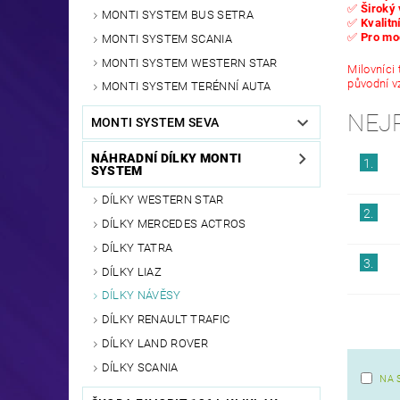
✅
Široký
MONTI SYSTEM BUS SETRA
✅
Kvalitn
✅
Pro mod
MONTI SYSTEM SCANIA
MONTI SYSTEM WESTERN STAR
Milovníci
původní vz
MONTI SYSTEM TERÉNNÍ AUTA
NEJ
MONTI SYSTEM SEVA
NÁHRADNÍ DÍLKY MONTI
1.
SYSTEM
DÍLKY WESTERN STAR
2.
DÍLKY MERCEDES ACTROS
DÍLKY TATRA
3.
DÍLKY LIAZ
DÍLKY NÁVĚSY
DÍLKY RENAULT TRAFIC
DÍLKY LAND ROVER
DÍLKY SCANIA
NA 