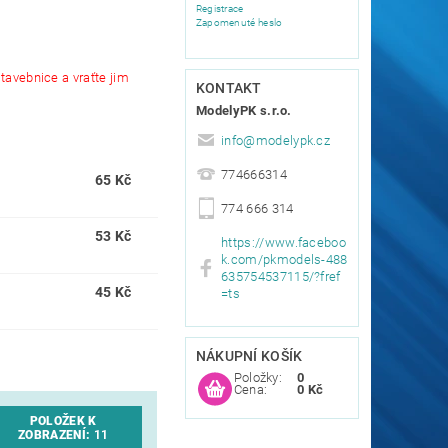
Registrace
Zapomenuté heslo
tavebnice a vraťte jim
KONTAKT
ModelyPK s.r.o.
info
@
modelypk.cz
774666314
65 Kč
774 666 314
53 Kč
https://www.faceboo
k.com/pkmodels-488
635754537115/?fref
45 Kč
=ts
NÁKUPNÍ KOŠÍK
Položky:
0
Cena:
0 Kč
POLOŽEK K
ZOBRAZENÍ:
11