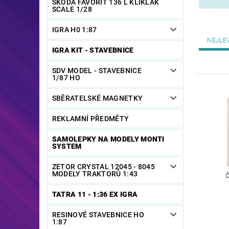
ŠKODA FAVORIT 136 L KLIKLAK
SCALE 1/28
IGRA H0 1:87
NEJLE
IGRA KIT - STAVEBNICE
SDV MODEL - STAVEBNICE
1/87 HO
SBĚRATELSKÉ MAGNETKY
REKLAMNÍ PŘEDMĚTY
SAMOLEPKY NA MODELY MONTI
SYSTEM
ZETOR CRYSTAL 12045 - 8045
MODELY TRAKTORŮ 1:43
TATRA 11 - 1:36 EX IGRA
RESINOVÉ STAVEBNICE HO
1:87