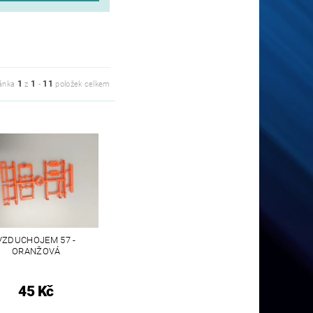
1
1
11
ánka
z
-
položek celkem
VZDUCHOJEM 57 -
ORANŽOVÁ
45 Kč