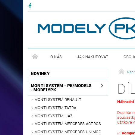
O NÁS
JAK NAKUPOVAT
OBCH
PODMÍNKY OCHRANNY OSOBNÍCH ÚDAJŮ GDPR
Náhr
NOVINKY
DÍ
MONTI SYSTEM - PK/MODELS
- MODELYPK
MONTI SYSTEM RENAULT
Náhradní 
MONTI SYSTEM TATRA
Doplňte n
MONTI SYSTEM LIAZ
součástky
užitková v
MONTI SYSTEM MERCEDES ACTROS
MONTI SYSTEM MERCEDES UNIMOG
✅
Kompati