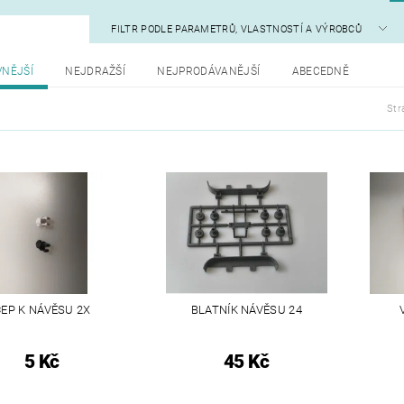
FILTR PODLE PARAMETRŮ, VLASTNOSTÍ A VÝROBCŮ
VNĚJŠÍ
NEJDRAŽŠÍ
NEJPRODÁVANĚJŠÍ
ABECEDNĚ
Str
ČEP K NÁVĚSU 2X
BLATNÍK NÁVĚSU 24
5 Kč
45 Kč