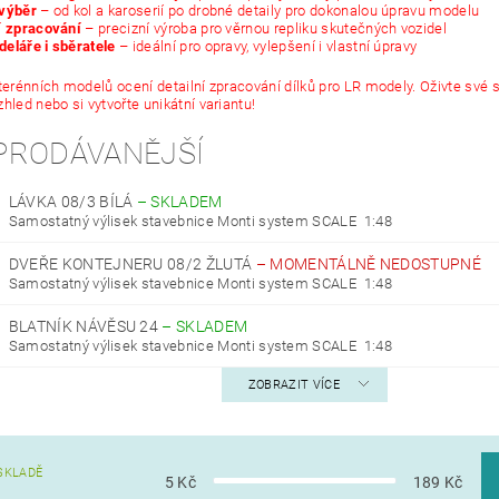
 výběr
– od kol a karoserií po drobné detaily pro dokonalou úpravu modelu
í zpracování
– precizní výroba pro věrnou repliku skutečných vozidel
eláře i sběratele
– ideální pro opravy, vylepšení i vlastní úpravy
 terénních modelů ocení detailní zpracování dílků pro LR modely. Oživte své s
hled nebo si vytvořte unikátní variantu!
PRODÁVANĚJŠÍ
LÁVKA 08/3 BÍLÁ
–
SKLADEM
Samostatný výlisek stavebnice Monti system SCALE 1:48
DVEŘE KONTEJNERU 08/2 ŽLUTÁ
–
MOMENTÁLNĚ NEDOSTUPNÉ
Samostatný výlisek stavebnice Monti system SCALE 1:48
BLATNÍK NÁVĚSU 24
–
SKLADEM
Samostatný výlisek stavebnice Monti system SCALE 1:48
ZOBRAZIT VÍCE
SKLADĚ
5
Kč
189
Kč