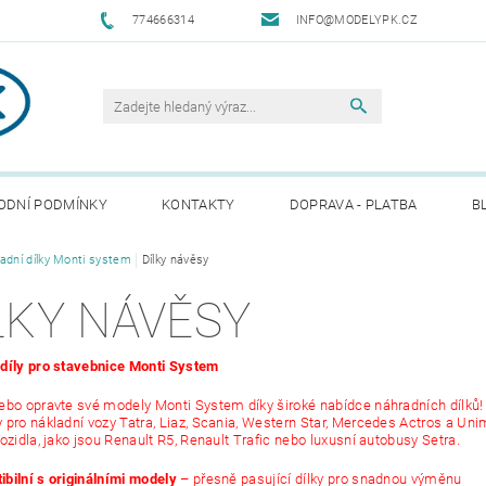
774666314
INFO@MODELYPK.CZ
ODNÍ PODMÍNKY
KONTAKTY
DOPRAVA - PLATBA
B
adní dílky Monti system
Dílky návěsy
LKY NÁVĚSY
díly pro stavebnice Monti System
ebo opravte své modely Monti System díky široké nabídce náhradních dílků! 
 pro nákladní vozy Tatra, Liaz, Scania, Western Star, Mercedes Actros a Unim
ozidla, jako jsou Renault R5, Renault Trafic nebo luxusní autobusy Setra.
bilní s originálními modely
– přesně pasující dílky pro snadnou výměnu