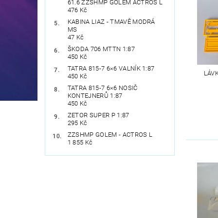
61.6 ZZSHMP GOLEM ACTROS L
476 Kč
KABINA LIAZ - TMAVĚ MODRÁ
MS
47 Kč
ŠKODA 706 MTTN 1:87
450 Kč
TATRA 815-7 6×6 VALNÍK 1:87
LÁVK
450 Kč
TATRA 815-7 6×6 NOSIČ
KONTEJNERŮ 1:87
450 Kč
ZETOR SUPER P 1:87
295 Kč
ZZSHMP GOLEM - ACTROS L
1 855 Kč