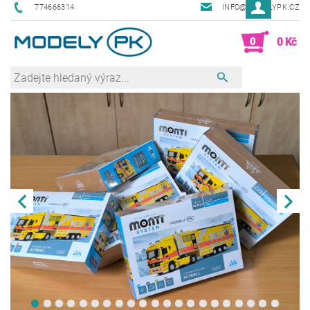
774666314
INFO@MODELYPK.CZ
0
0 Kč