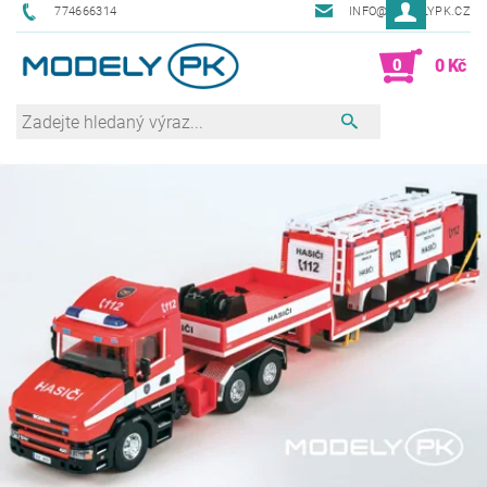
774666314
INFO@MODELYPK.CZ
0
0 Kč