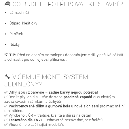
🧰 CO BUDETE POTŘEBOVAT KE STAVBĚ?
Lámací nůž
Štípací kleštičky
Pilníček
Nůžky
💡
TIP:
Před nalepením samolepek doporučujeme dílky pečlivě očistit
a odmastit pro co nejlepší přilnavost.
🔧 V ČEM JE MONTI SYSTEM
JEDINEČNÝ?
✅ Dílky jsou již barevné –
žádné barvy nejsou potřeba!
✅ Bez kapky lepidla – vše do sebe
precizně zapadá
díky chytrým
zacvakávacím zámkům a úchytům
✅
Pochromované dílky
a
gumová kola
u novějších sérií pro maximální
realističnost
✅ Vyrobeno v ČR – tradice, kvalita a důraz na detail
✅
Testováno dle EN71
– zdravotně nezávadné, bez ftalátů
✅ Vhodné i pro začínající modeláře