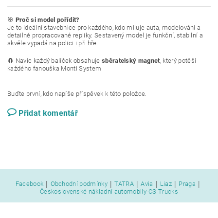
🎯
Proč si model pořídit?
Je to ideální stavebnice pro každého, kdo miluje auta, modelování a
detailně propracované repliky. Sestavený model je funkční, stabilní a
skvěle vypadá na polici i při hře.
🧲 Navíc každý balíček obsahuje
sběratelský magnet
, který potěší
každého fanouška Monti System
Buďte první, kdo napíše příspěvek k této položce.
Přidat komentář
|
|
|
|
|
|
Facebook
Obchodní podmínky
TATRA
Avia
Liaz
Praga
Československé nákladní automobily-CS Trucks