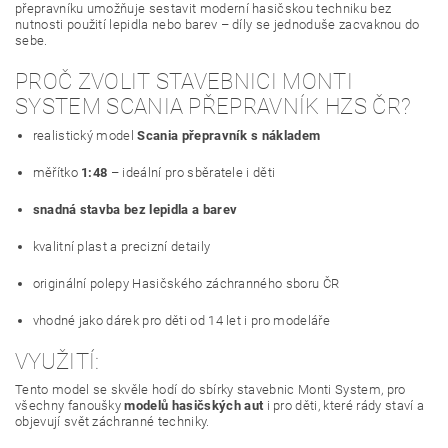
přepravníku umožňuje sestavit moderní hasičskou techniku bez
nutnosti použití lepidla nebo barev – díly se jednoduše zacvaknou do
sebe.
PROČ ZVOLIT STAVEBNICI MONTI
SYSTEM SCANIA PŘEPRAVNÍK HZS ČR?
realistický model
Scania přepravník s nákladem
měřítko
1:48
– ideální pro sběratele i děti
snadná stavba bez lepidla a barev
kvalitní plast a precizní detaily
originální polepy Hasičského záchranného sboru ČR
vhodné jako dárek pro děti od 14 let i pro modeláře
VYUŽITÍ:
Tento model se skvěle hodí do sbírky stavebnic Monti System, pro
všechny fanoušky
modelů hasičských aut
i pro děti, které rády staví a
objevují svět záchranné techniky.