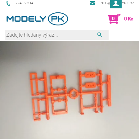
774666314
INFO@MODELYPK.CZ
0
0 Kč