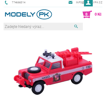
774666314
INFO@MODELYPK.CZ
0
0 Kč