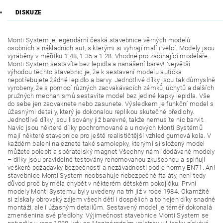
DISKUZE
Monti System je legendární česká stavebnice věrných modelů
osobních a nákladních aut, s kterými si vyhrají malí i velcí. Modely jsou
vyráběny v měřítku 1:48, 1:35 a 1:28. Vhodné pro začínající modeláře.
Monti System sestavíte bez lepidla a nanášení barev! Největší
výhodou těchto stavebnic je, že k sestavení modelu autíčka
nepotřebujete žádné lepidlo a barvy. Jednotlivé dílky jsou tak důmyslně
vyrobeny, že s pomocí různých zacvakávacích zámků, úchytů a dalších
pružných mechanismů sestavíte model bez jediné kapky lepidla. Vše
do sebe jen zacvaknete nebo zasunete. Výsledkem je funkční model s
úžasnými detaily, který je dokonalou replikou skutečné předlohy.
Jednotlivé dílky jsou lisovány již barevné, takže nemusíte nic barvit.
Navíc jsou některé dílky pochromované a u nových Monti Systémů
mají některé stavebnice pro ještě realističtější vzhled gumová kola. V
každém balení naleznete také samolepky, kterými si složený model
můžete polepit a sběratelský magnet Všechny námi dodávané modely
– dílky jsou pravidelně testovány renomovanou zkušebnou a splňují
veškeré požadavky bezpečnosti a nezávadnosti podle normy EN71. Ani
stavebnice Monti System neobsahuje nebezpečné ftaláty, není tedy
důvod proč by měla chybět v některém dětském pokojíčku. První
modely Monti Systemu byly uvedeny na trh již v roce 1984. Okamžitě
si získaly obrovský zájem všech dětí i dospělích a to nejen díky snadné
montáži, ale i úžasným detailům. Sestavený model je téměř dokonalá
zmenšenina své předlohy. Výjimečnost stavebnice Monti System se