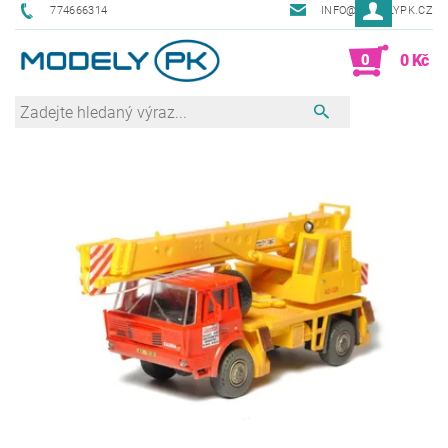
774666314
INFO@MODELYPK.CZ
0
0 Kč