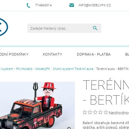
774666314
INFO@MODELYPK.CZ
ODNÍ PODMÍNKY
KONTAKTY
DOPRAVA - PLATBA
B
i system - PK/models - ModelyPK
Monti system Terénní auta
Terénní auto - BERTÍK
TERÉNN
- BERTÍ
Neohodno
Balení obsahuje barevné dí
igráčka, aršík polepů, sběr