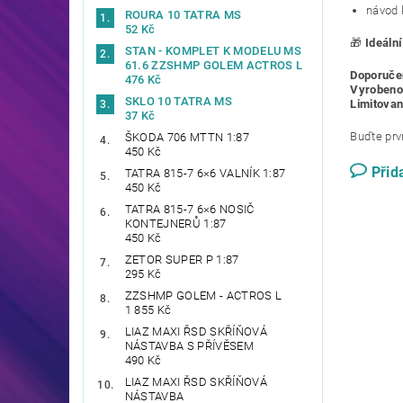
návod 
ROURA 10 TATRA MS
52 Kč
🎁
Ideáln
STAN - KOMPLET K MODELU MS
61.6 ZZSHMP GOLEM ACTROS L
Doporuče
476 Kč
Vyrobeno
SKLO 10 TATRA MS
Limitovan
37 Kč
Buďte prvn
ŠKODA 706 MTTN 1:87
450 Kč
Přid
TATRA 815-7 6×6 VALNÍK 1:87
450 Kč
TATRA 815-7 6×6 NOSIČ
KONTEJNERŮ 1:87
450 Kč
ZETOR SUPER P 1:87
295 Kč
ZZSHMP GOLEM - ACTROS L
1 855 Kč
LIAZ MAXI ŘSD SKŘÍŇOVÁ
NÁSTAVBA S PŘÍVĚSEM
490 Kč
LIAZ MAXI ŘSD SKŘÍŇOVÁ
NÁSTAVBA