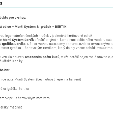
ZE
duktu pro e-shop:
á edice – Monti System & Igráček – BERTÍK
vou legendárních českých hraček v jedinečné limitované edici!
ce
Monti System Bertík
přináší originální kombinaci oblíbeného modelu aut
ky
Igráčka Bertíka
. Děti si mohou auto samy sestavit, ozdobit tematickými 
prostor Igráčka – čertovským Bertíkem, který do hry vnese pohádkovou atmo
e vznikla pouze v
omezeném počtu kusů
, takže potěší nejen malé stavitele, al
čkářské klasiky.
balení:
nice auta Monti System (bez nutnosti lepení a barvení)
ička Igráčka Bertíka
amolepek s čertovským motivem
telský magnet