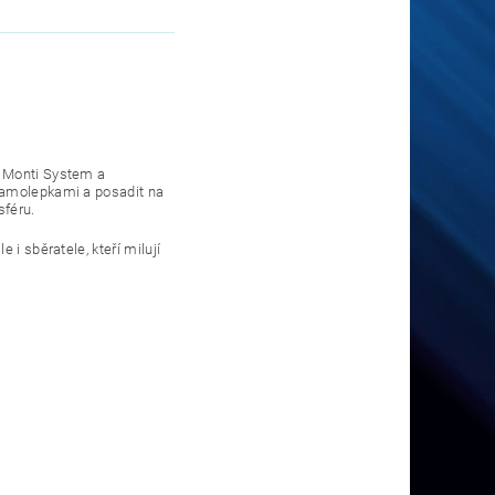
a Monti System a
samolepkami a posadit na
sféru.
e i sběratele, kteří milují