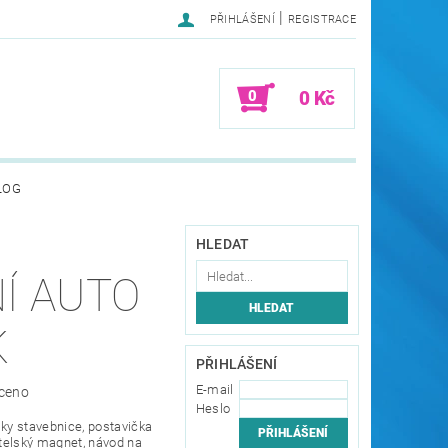
|
PŘIHLÁŠENÍ
REGISTRACE
0
0 Kč
LOG
HLEDAT
Í AUTO
K
PŘIHLÁŠENÍ
E-mail
ceno
Heslo
lky stavebnice, postavička
atelský magnet, návod na