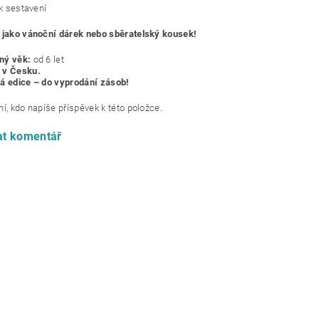
k sestavení
í jako vánoční dárek nebo sběratelský kousek!
ný věk:
od 6 let
 v Česku.
á edice – do vyprodání zásob!
í, kdo napíše příspěvek k této položce.
at komentář