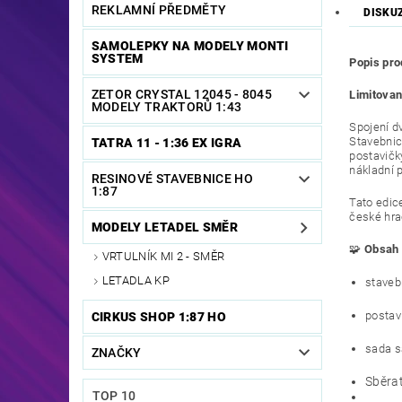
REKLAMNÍ PŘEDMĚTY
DISKU
SAMOLEPKY NA MODELY MONTI
SYSTEM
Popis pro
ZETOR CRYSTAL 12045 - 8045
Limitovan
MODELY TRAKTORŮ 1:43
Spojení d
Stavebni
TATRA 11 - 1:36 EX IGRA
postavič
nákladní 
RESINOVÉ STAVEBNICE HO
1:87
Tato edic
české hra
MODELY LETADEL SMĚR
🧩
Obsah 
VRTULNÍK MI 2 - SMĚR
LETADLA KP
staveb
postav
CIRKUS SHOP 1:87 HO
sada s
ZNAČKY
Sběra
TOP 10