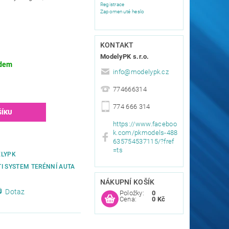
Registrace
Zapomenuté heslo
KONTAKT
ModelyPK s.r.o.
dem
info
@
modelypk.cz
774666314
774 666 314
https://www.faceboo
k.com/pkmodels-488
635754537115/?fref
=ts
LYPK
I SYSTEM TERÉNNÍ AUTA
NÁKUPNÍ KOŠÍK
Dotaz
Položky:
0
Cena:
0 Kč