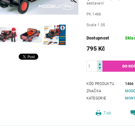
sestavení
PK 1466
Scale 1:35
Dostupnost
Skla
795 Kč
KÓD PRODUKTU
1466
ZNAČKA
MODE
KATEGORIE
MONT
Tisk