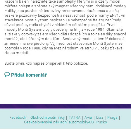
každém balení naleznete také samolepky, kterými si složený model
můžete polepit a sběratelský magnet Všechny námi dodávané modely
– dílky jsou pravidelně testovány renomovanou zkušebnou a splňují
veškeré požadavky bezpečnosti a nezávadnosti podle normy EN71. Ani
stavebnice Monti System neobsahuje nebezpečné ftaláty, není tedy
důvod proč by měla chybět v některém dětském pokojíčku. První
modely Monti Systemu byly uvedeny na trh již v roce 1984. Okamžitě
si získaly obrovský zájem všech dětí i dospělích a to nejen díky snadné
montáži, ale i úžasným detailům. Sestavený model je téměř dokonalá
zmenšenina své předlohy. Výjimečnost stavebnice Monti System se
potvrdila v roce 1988, kdy na Mezinárodním veletrhu v Lipsku získává
zlatou medaili.
Buďte první, kdo napíše příspěvek k této položce.
Přidat komentář
|
|
|
|
|
|
Facebook
Obchodní podmínky
TATRA
Avia
Liaz
Praga
Československé nákladní automobily-CS Trucks