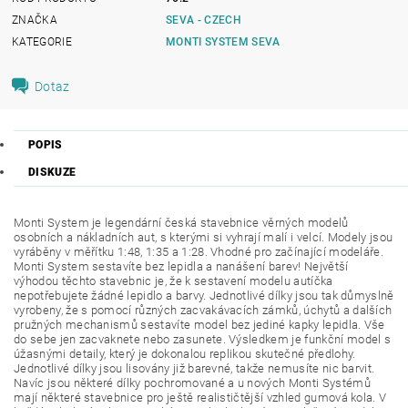
ZNAČKA
SEVA - CZECH
KATEGORIE
MONTI SYSTEM SEVA
Dotaz
POPIS
DISKUZE
Monti System je legendární česká stavebnice věrných modelů
osobních a nákladních aut, s kterými si vyhrají malí i velcí. Modely jsou
vyráběny v měřítku 1:48, 1:35 a 1:28. Vhodné pro začínající modeláře.
Monti System sestavíte bez lepidla a nanášení barev! Největší
výhodou těchto stavebnic je, že k sestavení modelu autíčka
nepotřebujete žádné lepidlo a barvy. Jednotlivé dílky jsou tak důmyslně
vyrobeny, že s pomocí různých zacvakávacích zámků, úchytů a dalších
pružných mechanismů sestavíte model bez jediné kapky lepidla. Vše
do sebe jen zacvaknete nebo zasunete. Výsledkem je funkční model s
úžasnými detaily, který je dokonalou replikou skutečné předlohy.
Jednotlivé dílky jsou lisovány již barevné, takže nemusíte nic barvit.
Navíc jsou některé dílky pochromované a u nových Monti Systémů
mají některé stavebnice pro ještě realističtější vzhled gumová kola. V