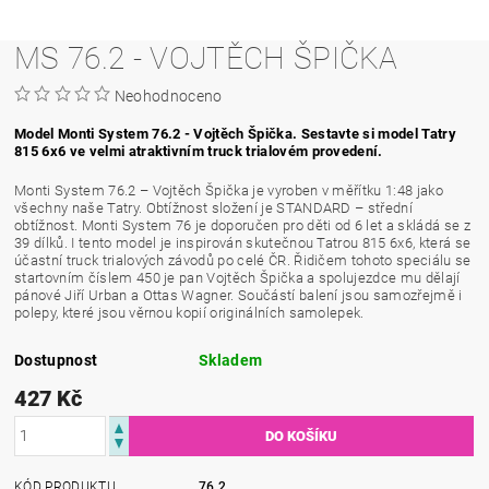
MS 76.2 - VOJTĚCH ŠPIČKA
Neohodnoceno
Model Monti System 76.2 - Vojtěch Špička. Sestavte si model Tatry
815 6x6 ve velmi atraktivním truck trialovém provedení.
Monti System 76.2 – Vojtěch Špička je vyroben v měřítku 1:48 jako
všechny naše Tatry. Obtížnost složení je STANDARD – střední
obtížnost. Monti System 76 je doporučen pro děti od 6 let a skládá se z
39 dílků. I tento model je inspirován skutečnou Tatrou 815 6x6, která se
účastní truck trialových závodů po celé ČR. Řidičem tohoto speciálu se
startovním číslem 450 je pan Vojtěch Špička a spolujezdce mu dělají
pánové Jiří Urban a Ottas Wagner. Součástí balení jsou samozřejmě i
polepy, které jsou věrnou kopií originálních samolepek.
Dostupnost
Skladem
427 Kč
KÓD PRODUKTU
76.2