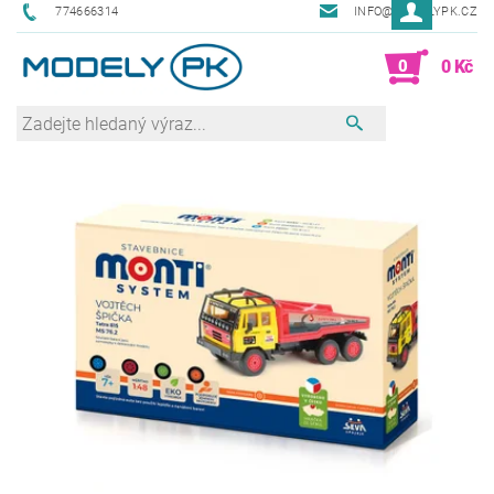
774666314
INFO@MODELYPK.CZ
0
0 Kč