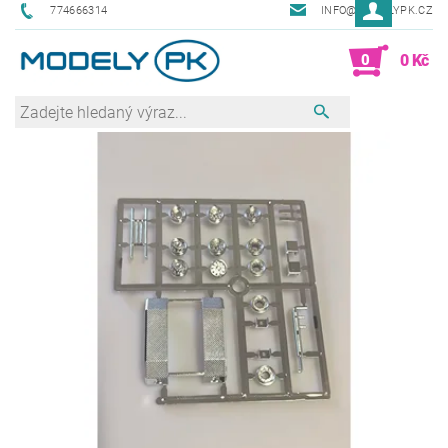
774666314
INFO@MODELYPK.CZ
0
0 Kč