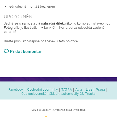
jednoduchá montáž bez lepení
UPOZORNĚNÍ:
Jedná se o
samostatný náhradní dílek
, nikoli o kompletní stavebnici.
Fotografie je ilustrativní – konkrétní tvar a barva odpovídá zvolené
variantě.
Buďte první, kdo napíše příspěvek k této položce.
Přidat komentář
|
|
|
|
|
|
Facebook
Obchodní podmínky
TATRA
Avia
Liaz
Praga
Československé nákladní automobily-CS Trucks
2026 © ModelyPK, všechna práva vyhrazena