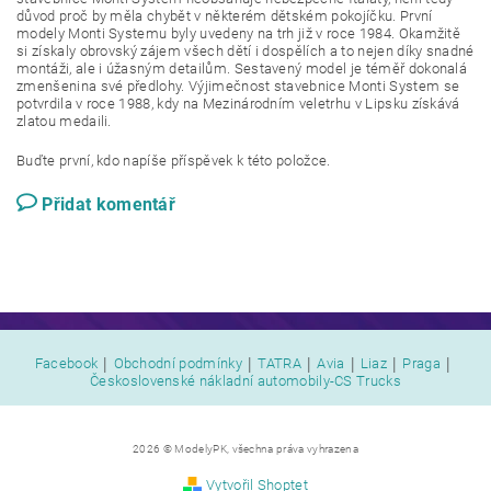
důvod proč by měla chybět v některém dětském pokojíčku. První
modely Monti Systemu byly uvedeny na trh již v roce 1984. Okamžitě
si získaly obrovský zájem všech dětí i dospělích a to nejen díky snadné
montáži, ale i úžasným detailům. Sestavený model je téměř dokonalá
zmenšenina své předlohy. Výjimečnost stavebnice Monti System se
potvrdila v roce 1988, kdy na Mezinárodním veletrhu v Lipsku získává
zlatou medaili.
Buďte první, kdo napíše příspěvek k této položce.
Přidat komentář
|
|
|
|
|
|
Facebook
Obchodní podmínky
TATRA
Avia
Liaz
Praga
Československé nákladní automobily-CS Trucks
2026 © ModelyPK, všechna práva vyhrazena
Vytvořil Shoptet