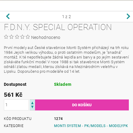
1
z 2
F.D.N.Y. SPECIAL OPERATION
Neohodnoceno
První modely aut České stavebnice Monti Systém přicházejí na trh roku
1984 Jejich velikou výhodou, o proti ostatním modelům, je "snadná"
montáž. K té nepotřebujete žádná lepidla ani barvy a po jejím sestavení
získáváte funkční model V roce 1988 si tak stavebnice Monti Systém
odnáší zlatou medaili, kterou získává na Mezinárodním veletrhu v
Lipsku. Doporučeno pro modeláře od 14 let.
Dostupnost
Skladem
561 Kč
KÓD PRODUKTU
1274
KATEGORIE
MONTI SYSTEM - PK/MODELS - MODELYPK