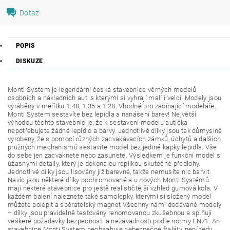
Dotaz
POPIS
DISKUZE
Monti System je legendární česká stavebnice věrných modelů
osobních a nákladních aut, s kterými si vyhrají malí i velcí. Modely jsou
vyráběny v měřítku 1:48, 1:35 a 1:28. Vhodné pro začínající modeláře.
Monti System sestavíte bez lepidla a nanášení barev! Největší
výhodou těchto stavebnic je, že k sestavení modelu autíčka
nepotřebujete žádné lepidlo a barvy. Jednotlivé dílky jsou tak důmyslně
vyrobeny, že s pomocí různých zacvakávacích zámků, úchytů a dalších
pružných mechanismů sestavíte model bez jediné kapky lepidla. Vše
do sebe jen zacvaknete nebo zasunete. Výsledkem je funkční model s
úžasnými detaily, který je dokonalou replikou skutečné předlohy.
Jednotlivé dílky jsou lisovány již barevné, takže nemusíte nic barvit.
Navíc jsou některé dílky pochromované a u nových Monti Systémů
mají některé stavebnice pro ještě realističtější vzhled gumová kola. V
každém balení naleznete také samolepky, kterými si složený model
můžete polepit a sběratelský magnet Všechny námi dodávané modely
– dílky jsou pravidelně testovány renomovanou zkušebnou a splňují
veškeré požadavky bezpečnosti a nezávadnosti podle normy EN71. Ani
stavebnice Monti System neobsahuje nebezpečné ftaláty, není tedy