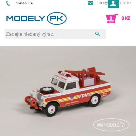
774666314
INFO@MODELYPK.CZ
0
0 Kč