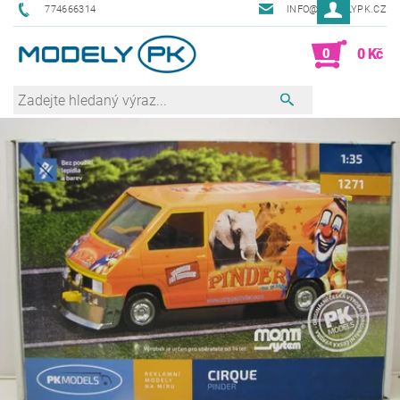
774666314
INFO@MODELYPK.CZ
0
0 Kč