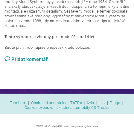
modely Monti Systemu byly uvedeny na trh již v roce 1984. Okamžitě
si získaly obrovský zájem všech dětí i dospělích a to nejen díky snadné
montáži, ale i úžasným detailům. Sestavený model je téměř dokonalá
zmenšenina své předlohy. Výjimečnost stavebnice Monti System se
potvrdila v roce 1988, kdy na Mezinárodním veletrhu v Lipsku získává
zlatou medaili.
Tento výrobek je vhodný pro modeláře od 14 let
Buďte první, kdo napíše příspěvek k této položce.
Přidat komentář
|
|
|
|
|
|
Facebook
Obchodní podmínky
TATRA
Avia
Liaz
Praga
Československé nákladní automobily-CS Trucks
2026 © ModelyPK, všechna práva vyhrazena