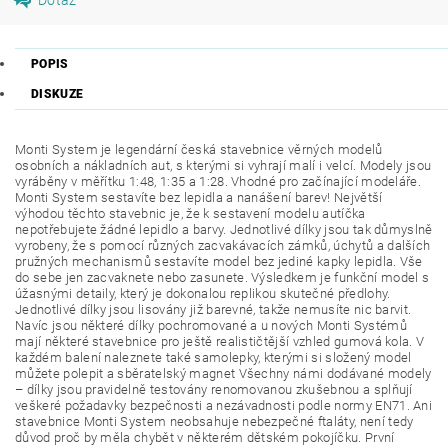
POPIS
DISKUZE
Monti System je legendární česká stavebnice věrných modelů
osobních a nákladních aut, s kterými si vyhrají malí i velcí. Modely jsou
vyráběny v měřítku 1:48, 1:35 a 1:28. Vhodné pro začínající modeláře.
Monti System sestavíte bez lepidla a nanášení barev! Největší
výhodou těchto stavebnic je, že k sestavení modelu autíčka
nepotřebujete žádné lepidlo a barvy. Jednotlivé dílky jsou tak důmyslně
vyrobeny, že s pomocí různých zacvakávacích zámků, úchytů a dalších
pružných mechanismů sestavíte model bez jediné kapky lepidla. Vše
do sebe jen zacvaknete nebo zasunete. Výsledkem je funkční model s
úžasnými detaily, který je dokonalou replikou skutečné předlohy.
Jednotlivé dílky jsou lisovány již barevné, takže nemusíte nic barvit.
Navíc jsou některé dílky pochromované a u nových Monti Systémů
mají některé stavebnice pro ještě realističtější vzhled gumová kola. V
každém balení naleznete také samolepky, kterými si složený model
můžete polepit a sběratelský magnet Všechny námi dodávané modely
– dílky jsou pravidelně testovány renomovanou zkušebnou a splňují
veškeré požadavky bezpečnosti a nezávadnosti podle normy EN71. Ani
stavebnice Monti System neobsahuje nebezpečné ftaláty, není tedy
důvod proč by měla chybět v některém dětském pokojíčku. První