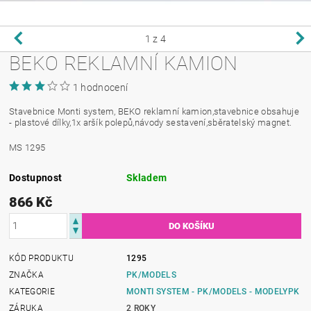
1
z 4
BEKO REKLAMNÍ KAMION
1 hodnocení
Stavebnice Monti system, BEKO reklamní kamion,stavebnice obsahuje
- plastové dílky,1x aršík polepů,návody sestavení,sběratelský magnet.
MS 1295
Dostupnost
Skladem
866 Kč
KÓD PRODUKTU
1295
ZNAČKA
PK/MODELS
KATEGORIE
MONTI SYSTEM - PK/MODELS - MODELYPK
ZÁRUKA
2 ROKY