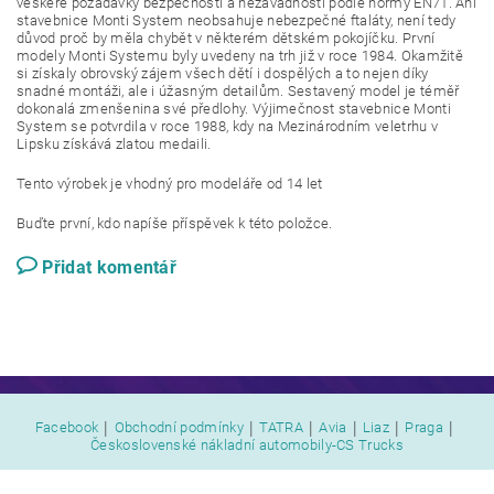
veškeré požadavky bezpečnosti a nezávadnosti podle normy EN71. Ani
stavebnice Monti System neobsahuje nebezpečné ftaláty, není tedy
důvod proč by měla chybět v některém dětském pokojíčku. První
modely Monti Systemu byly uvedeny na trh již v roce 1984. Okamžitě
si získaly obrovský zájem všech dětí i dospělých a to nejen díky
snadné montáži, ale i úžasným detailům. Sestavený model je téměř
dokonalá zmenšenina své předlohy. Výjimečnost stavebnice Monti
System se potvrdila v roce 1988, kdy na Mezinárodním veletrhu v
Lipsku získává zlatou medaili.
Tento výrobek je vhodný pro modeláře od 14 let
Buďte první, kdo napíše příspěvek k této položce.
Přidat komentář
|
|
|
|
|
|
Facebook
Obchodní podmínky
TATRA
Avia
Liaz
Praga
Československé nákladní automobily-CS Trucks