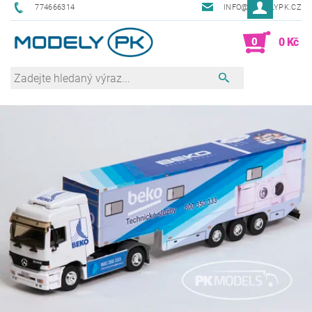
774666314
INFO@MODELYPK.CZ
0
0 Kč