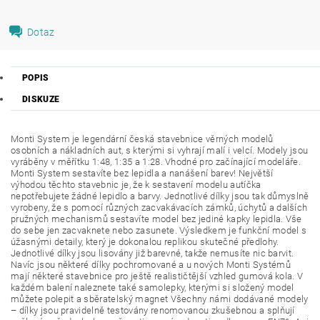
Dotaz
POPIS
DISKUZE
Monti System je legendární česká stavebnice věrných modelů
osobních a nákladních aut, s kterými si vyhrají malí i velcí. Modely jsou
vyráběny v měřítku 1:48, 1:35 a 1:28. Vhodné pro začínající modeláře.
Monti System sestavíte bez lepidla a nanášení barev! Největší
výhodou těchto stavebnic je, že k sestavení modelu autíčka
nepotřebujete žádné lepidlo a barvy. Jednotlivé dílky jsou tak důmyslně
vyrobeny, že s pomocí různých zacvakávacích zámků, úchytů a dalších
pružných mechanismů sestavíte model bez jediné kapky lepidla. Vše
do sebe jen zacvaknete nebo zasunete. Výsledkem je funkční model s
úžasnými detaily, který je dokonalou replikou skutečné předlohy.
Jednotlivé dílky jsou lisovány již barevné, takže nemusíte nic barvit.
Navíc jsou některé dílky pochromované a u nových Monti Systémů
mají některé stavebnice pro ještě realističtější vzhled gumová kola. V
každém balení naleznete také samolepky, kterými si složený model
můžete polepit a sběratelský magnet Všechny námi dodávané modely
– dílky jsou pravidelně testovány renomovanou zkušebnou a splňují