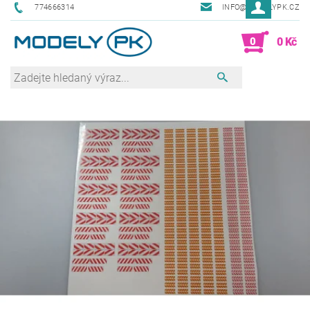
774666314
INFO@MODELYPK.CZ
0
0 Kč