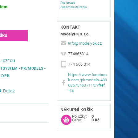
Registrace
dem
Zapomenuté heslo
KONTAKT
ModelyPK s.r.o.
info
@
modelypk.cz
774666314
8
 - CZECH
774 666 314
I SYSTEM - PK/MODELS -
https://www.faceboo
LYPK
k.com/pkmodels-488
635754537115/?fref
=ts
Dotaz
NÁKUPNÍ KOŠÍK
Položky:
0
Cena:
0 Kč