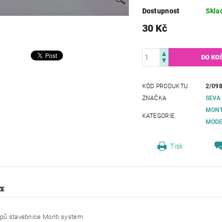
Dostupnost
Skla
30 Kč
KÓD PRODUKTU
2/09
ZNAČKA
SEVA
MONT
KATEGORIE
MODE
Tisk
ZE
epů stavebnice Monti system