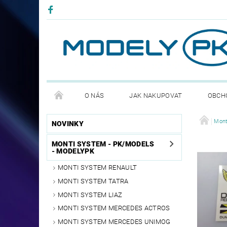
O NÁS
JAK NAKUPOVAT
OBCH
PODMÍNKY OCHRANNY OSOBNÍCH ÚDAJŮ GDPR
Mont
NOVINKY
MONTI SYSTEM - PK/MODELS
- MODELYPK
MONTI SYSTEM RENAULT
MONTI SYSTEM TATRA
MONTI SYSTEM LIAZ
MONTI SYSTEM MERCEDES ACTROS
MONTI SYSTEM MERCEDES UNIMOG