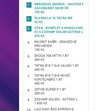
MERCEDES UNIMOG - HASIČSKÝ
ZÁCHRÁNNÝ SBOR ČR
752 Kč
ŠLAPADLA 10 TATRA MS
52 Kč
STAN - KOMPLET K MODELU MS
61.6 ZZSHMP GOLEM ACTROS L
476 Kč
FAVORIT SMĚR - ORANŽOVÉ
PROVEDENÍ
190 Kč
ŠKODA 706 MTTN 1:87
450 Kč
TATRA 815-7 6×6 VALNÍK 1:87
450 Kč
TATRA 815-7 6×6 NOSIČ
KONTEJNERŮ 1:87
450 Kč
ZETOR SUPER P 1:87
295 Kč
ZZSHMP GOLEM - ACTROS L
1 855 Kč
LIAZ MAXI ŘSD SKŘÍŇOVÁ