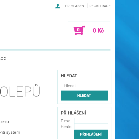
|
PŘIHLÁŠENÍ
REGISTRACE
0
0 Kč
LOG
HLEDAT
POLEPŮ
PŘIHLÁŠENÍ
E-mail
ceno
Heslo
onti system