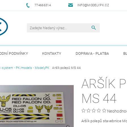
774666314
INFO@MODELYPK.CZ
ODNÍ PODMÍNKY
KONTAKTY
DOPRAVA - PLATBA
B
i system - PK/models - ModelyPK
Aršík polepů MS 44
ARŠÍK 
MS 44
Neohodno
Aršík polepů stavebnice M