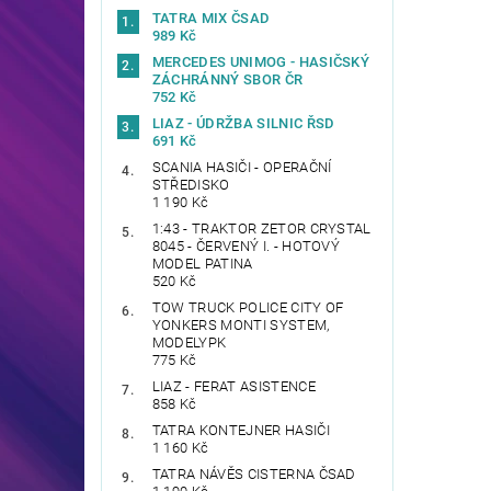
TATRA MIX ČSAD
989 Kč
MERCEDES UNIMOG - HASIČSKÝ
ZÁCHRÁNNÝ SBOR ČR
752 Kč
LIAZ - ÚDRŽBA SILNIC ŘSD
691 Kč
SCANIA HASIČI - OPERAČNÍ
STŘEDISKO
1 190 Kč
1:43 - TRAKTOR ZETOR CRYSTAL
8045 - ČERVENÝ I. - HOTOVÝ
MODEL PATINA
520 Kč
TOW TRUCK POLICE CITY OF
YONKERS MONTI SYSTEM,
MODELYPK
775 Kč
LIAZ - FERAT ASISTENCE
858 Kč
TATRA KONTEJNER HASIČI
1 160 Kč
TATRA NÁVĚS CISTERNA ČSAD