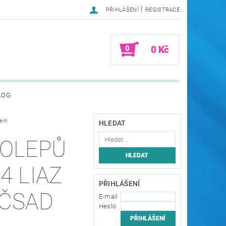
|
PŘIHLÁŠENÍ
REGISTRACE
0
0 Kč
LOG
ení
HLEDAT
POLEPŮ
4 LIAZ
PŘIHLÁŠENÍ
 ČSAD
E-mail
Heslo