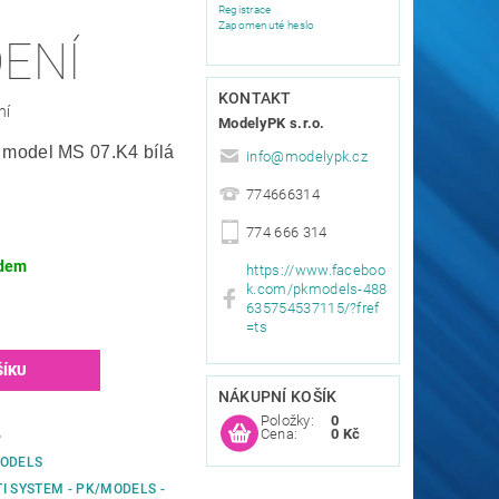
Registrace
Zapomenuté heslo
ENÍ
KONTAKT
ní
ModelyPK s.r.o.
 model MS 07.K4 bílá
info
@
modelypk.cz
774666314
774 666 314
dem
https://www.faceboo
k.com/pkmodels-488
635754537115/?fref
=ts
NÁKUPNÍ KOŠÍK
Položky:
0
Cena:
0 Kč
6
ODELS
I SYSTEM - PK/MODELS -