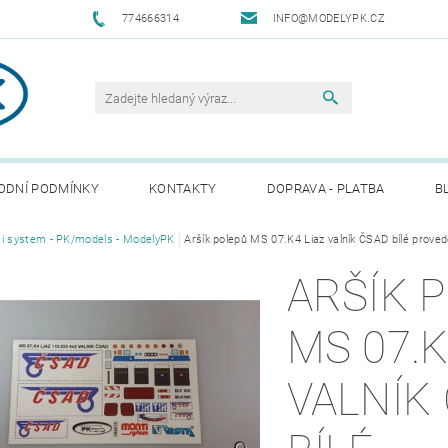
774666314
INFO@MODELYPK.CZ
ODNÍ PODMÍNKY
KONTAKTY
DOPRAVA - PLATBA
B
i system - PK/models - ModelyPK
Aršík polepů MS 07.K4 Liaz valník ČSAD bílé proved
ARŠÍK 
MS 07.K
VALNÍK