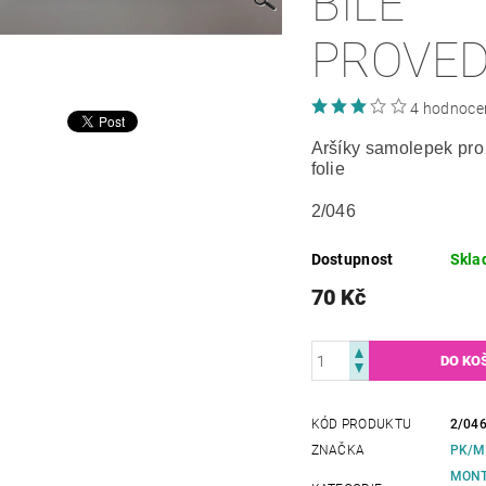
BÍLÉ
PROVED
4 hodnoce
Aršíky samolepek pro
folie
2/046
Dostupnost
Skla
70 Kč
KÓD PRODUKTU
2/04
ZNAČKA
PK/M
MONT