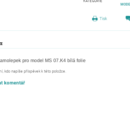
KATEGORIE
MODE
Tisk
ZE
samolepek pro model MS 07.K4 bílá folie
í, kdo napíše příspěvek k této položce.
at komentář