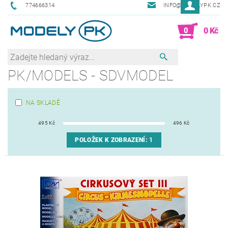
774666314
INFO@MODELYPK.CZ
0
0 Kč
PK/MODELS - SDVMODEL
NA SKLADĚ
495
Kč
496
Kč
POLOŽEK K ZOBRAZENÍ:
1