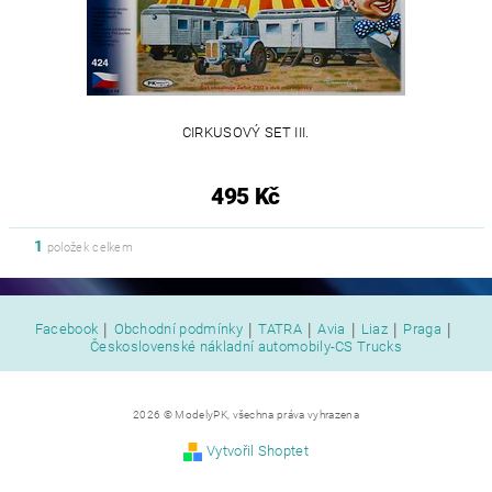
CIRKUSOVÝ SET III.
495 Kč
1
položek celkem
|
|
|
|
|
|
Facebook
Obchodní podmínky
TATRA
Avia
Liaz
Praga
Československé nákladní automobily-CS Trucks
2026 © ModelyPK, všechna práva vyhrazena
Vytvořil Shoptet