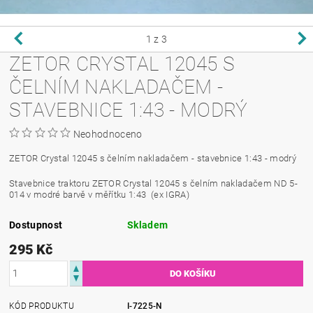
1
z 3
ZETOR CRYSTAL 12045 S
ČELNÍM NAKLADAČEM -
STAVEBNICE 1:43 - MODRÝ
Neohodnoceno
ZETOR Crystal 12045 s čelním nakladačem - stavebnice 1:43 - modrý
Stavebnice traktoru ZETOR Crystal 12045 s čelním nakladačem ND 5-
014 v modré barvě v měřítku 1:43 (ex IGRA)
Dostupnost
Skladem
295 Kč
KÓD PRODUKTU
I-7225-N