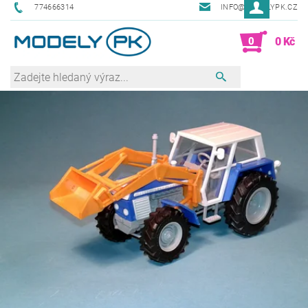
774666314
INFO@MODELYPK.CZ
0
0 Kč