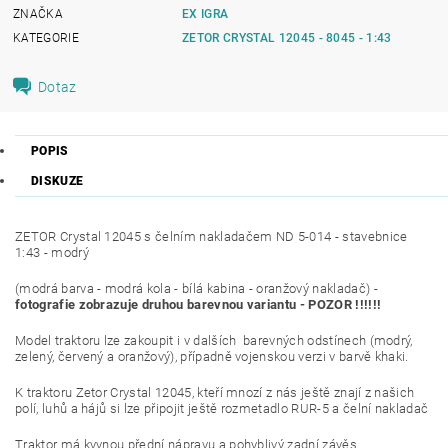
ZNAČKA
EX IGRA
KATEGORIE
ZETOR CRYSTAL 12045 - 8045 - 1:43
Dotaz
POPIS
DISKUZE
ZETOR Crystal 12045 s čelním nakladačem ND 5-014 - stavebnice
1:43 - modrý
(modrá barva - modrá kola - bílá kabina - oranžový nakladač) -
fotografie zobrazuje druhou barevnou variantu - POZOR !!!!!!
Model traktoru lze zakoupit i v dalších barevných odstínech (modrý,
zelený, červený a oranžový), případně vojenskou verzi v barvě khaki.
K traktoru Zetor Crystal 12045, kteří mnozí z nás ještě znají z našich
polí, luhů a hájů si lze připojit ještě rozmetadlo RUR-5 a čelní nakladač
Traktor má kyvnou přední nápravu a pohyblivý zadní závěs.