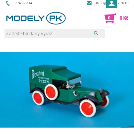
774666314
INFO@MODELYPK.CZ
0
0 Kč