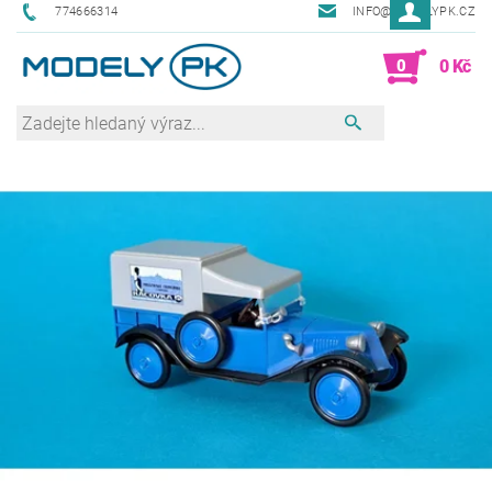
774666314
INFO@MODELYPK.CZ
0
0 Kč