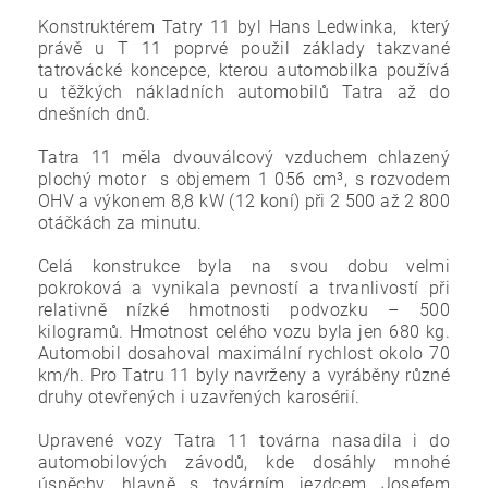
Konstruktérem Tatry 11 byl Hans Ledwinka, který
právě u T 11 poprvé použil základy takzvané
tatrovácké koncepce, kterou automobilka používá
u těžkých nákladních automobilů Tatra až do
dnešních dnů.
Tatra 11 měla dvouválcový vzduchem chlazený
plochý motor s objemem 1 056 cm³, s rozvodem
OHV a výkonem 8,8 kW (12 koní) při 2 500 až 2 800
otáčkách za minutu.
Celá konstrukce byla na svou dobu velmi
pokroková a vynikala pevností a trvanlivostí při
relativně nízké hmotnosti podvozku – 500
kilogramů. Hmotnost celého vozu byla jen 680 kg.
Automobil dosahoval maximální rychlost okolo 70
km/h. Pro Tatru 11 byly navrženy a vyráběny různé
druhy otevřených i uzavřených karosérií.
Upravené vozy Tatra 11 továrna nasadila i do
automobilových závodů, kde dosáhly mnohé
úspěchy, hlavně s továrním jezdcem Josefem