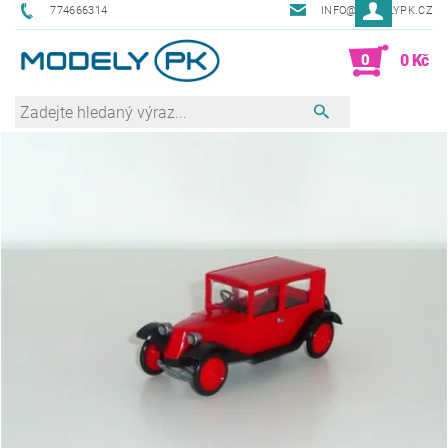
774666314
INFO@MODELYPK.CZ
0
0 Kč