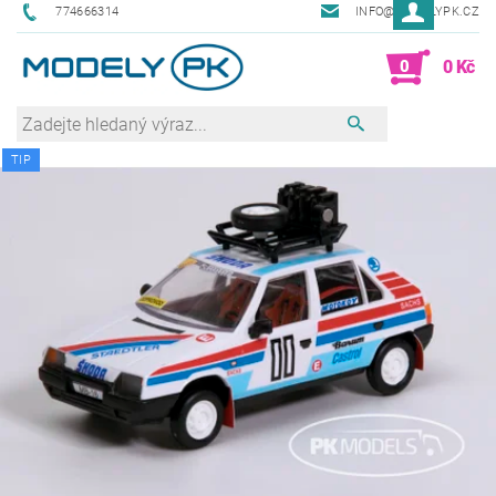
774666314
INFO@MODELYPK.CZ
0
0 Kč
TIP