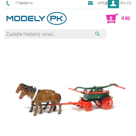
774666314
INFO@MODELYPK.CZ
0
0 Kč