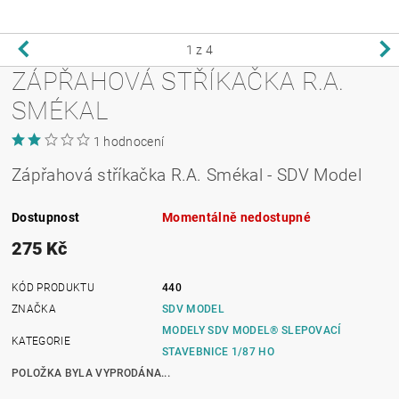
1
z 4
ZÁPŘAHOVÁ STŘÍKAČKA R.A.
SMÉKAL
1 hodnocení
Zápřahová stříkačka R.A. Smékal - SDV Model
Dostupnost
Momentálně nedostupné
275 Kč
KÓD PRODUKTU
440
ZNAČKA
SDV MODEL
MODELY SDV MODEL® SLEPOVACÍ
KATEGORIE
STAVEBNICE 1/87 HO
POLOŽKA BYLA VYPRODÁNA...