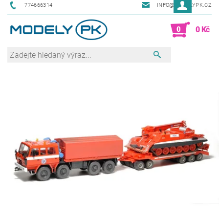
774666314
INFO@MODELYPK.CZ
0
0 Kč