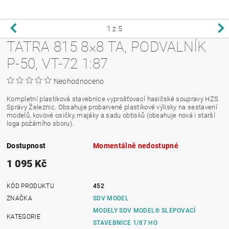
1
z 5
TATRA 815 8×8 TA, PODVALNÍK
P-50, VT-72 1:87
Neohodnoceno
Kompletní plastiková stavebnice vyprošťovací hasičské soupravy HZS
Správy Železnic. Obsahuje probarvené plastikové výlisky na sestavení
modelů, kovové osičky, majáky a sadu obtisků (obsahuje nová i starší
loga požárního sboru).
Dostupnost
Momentálně nedostupné
1 095 Kč
KÓD PRODUKTU
452
ZNAČKA
SDV MODEL
MODELY SDV MODEL® SLEPOVACÍ
KATEGORIE
STAVEBNICE 1/87 HO