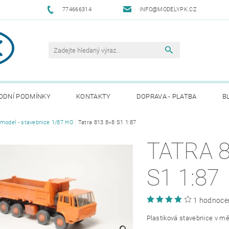
774666314
INFO@MODELYPK.CZ
ODNÍ PODMÍNKY
KONTAKTY
DOPRAVA - PLATBA
B
model - stavebnice 1/87 HO
Tatra 813 8×8 S1 1:87
TATRA 8
S1 1:87
1 hodnoce
Plastiková stavebnice v mě