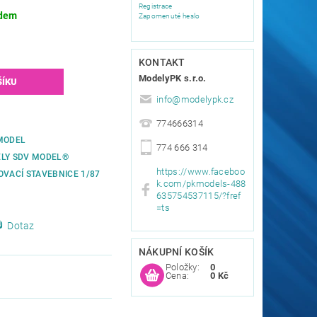
Registrace
dem
Zapomenuté heslo
KONTAKT
ModelyPK s.r.o.
info
@
modelypk.cz
774666314
MODEL
774 666 314
LY SDV MODEL®
https://www.faceboo
OVACÍ STAVEBNICE 1/87
k.com/pkmodels-488
635754537115/?fref
=ts
Dotaz
NÁKUPNÍ KOŠÍK
Položky:
0
Cena:
0 Kč