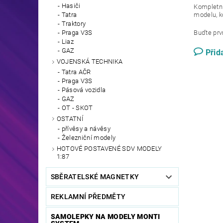
Hasiči
Kompletní
Tatra
modelu, k
Traktory
Praga V3S
Buďte prvn
Liaz
GAZ
Přid
VOJENSKÁ TECHNIKA
Tatra AČR
Praga V3S
Pásová vozidla
GAZ
OT - SKOT
OSTATNÍ
přívěsy a návěsy
Železniční modely
HOTOVÉ POSTAVENÉ SDV MODELY
1:87
SBĚRATELSKÉ MAGNETKY
REKLAMNÍ PŘEDMĚTY
SAMOLEPKY NA MODELY MONTI