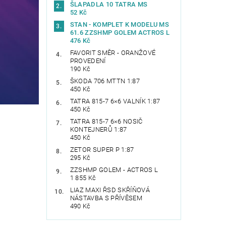
ŠLAPADLA 10 TATRA MS
52 Kč
STAN - KOMPLET K MODELU MS
61.6 ZZSHMP GOLEM ACTROS L
476 Kč
FAVORIT SMĚR - ORANŽOVÉ
PROVEDENÍ
190 Kč
ŠKODA 706 MTTN 1:87
450 Kč
TATRA 815-7 6×6 VALNÍK 1:87
450 Kč
TATRA 815-7 6×6 NOSIČ
KONTEJNERŮ 1:87
450 Kč
ZETOR SUPER P 1:87
295 Kč
ZZSHMP GOLEM - ACTROS L
1 855 Kč
LIAZ MAXI ŘSD SKŘÍŇOVÁ
NÁSTAVBA S PŘÍVĚSEM
490 Kč