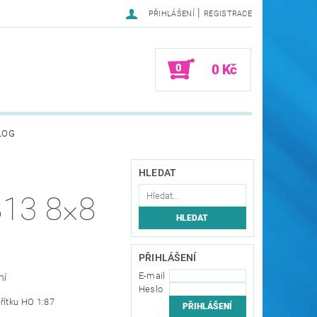
|
PŘIHLÁŠENÍ
REGISTRACE
0
0 Kč
LOG
HLEDAT
13 8×8
PŘIHLÁŠENÍ
E-mail
ní
Heslo
řítku HO 1:87