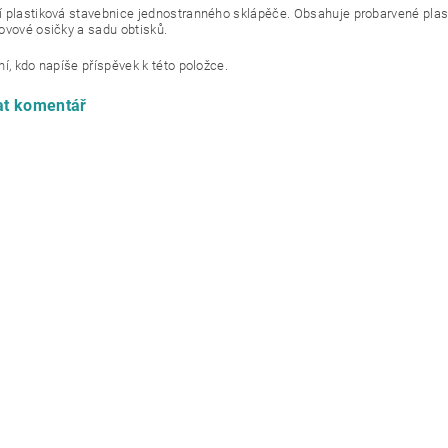
 plastiková stavebnice jednostranného sklápěče. Obsahuje probarvené plast
ovové osičky a sadu obtisků.
í, kdo napíše příspěvek k této položce.
at komentář