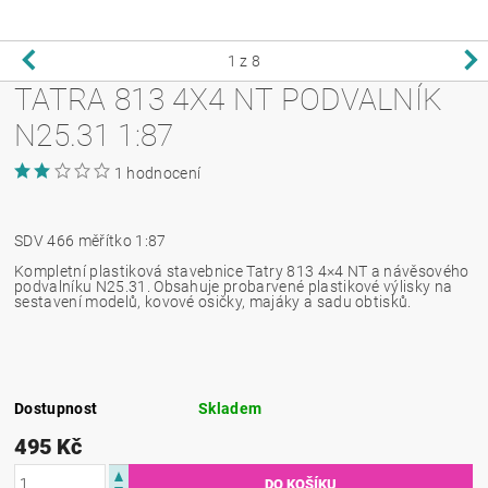
1
z 8
TATRA 813 4X4 NT PODVALNÍK
N25.31 1:87
1 hodnocení
SDV 466 měřítko 1:87
Kompletní plastiková stavebnice Tatry 813 4×4 NT a návěsového
podvalníku N25.31. Obsahuje probarvené plastikové výlisky na
sestavení modelů, kovové osičky, majáky a sadu obtisků.
Dostupnost
Skladem
495 Kč