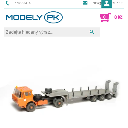
774666314
INFO@MODELYPK.CZ
0
0 Kč