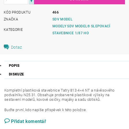
KÓD PRODUKTU
466
ZNAČKA
SDV MODEL
MODELY SDV MODEL® SLEPOVACÍ
KATEGORIE
STAVEBNICE 1/87 HO
Dotaz
POPIS
DISKUZE
Kompletní plastiková stavebnice Tatry 813 4×4 NT a návěsového
podvalníku N25.31. Obsahuje probarvené plastikové výlisky na
sestavení modelů, kovové osičky, majáky a sadu obtisků.
Buďte první, kdo napíše příspěvek k této položce.
Přidat komentář