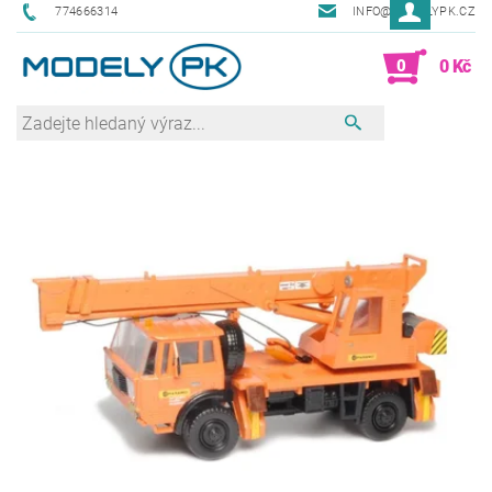
774666314
INFO@MODELYPK.CZ
0
0 Kč