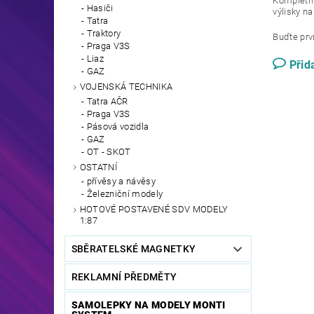
Kompletní
Hasiči
výlisky n
Tatra
Traktory
Buďte prvn
Praga V3S
Liaz
Přid
GAZ
VOJENSKÁ TECHNIKA
Tatra AČR
Praga V3S
Pásová vozidla
GAZ
OT - SKOT
OSTATNÍ
přívěsy a návěsy
Železniční modely
HOTOVÉ POSTAVENÉ SDV MODELY
1:87
SBĚRATELSKÉ MAGNETKY
REKLAMNÍ PŘEDMĚTY
SAMOLEPKY NA MODELY MONTI