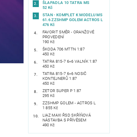
ŠLAPADLA 10 TATRA MS
52 Kč
STAN - KOMPLET K MODELU MS
61.6 ZZSHMP GOLEM ACTROS L
476 Kč
FAVORIT SMĚR - ORANŽOVÉ
PROVEDENÍ
190 Kč
ŠKODA 706 MTTN 1:87
450 Kč
TATRA 815-7 6×6 VALNÍK 1:87
450 Kč
TATRA 815-7 6×6 NOSIČ
KONTEJNERŮ 1:87
450 Kč
ZETOR SUPER P 1:87
295 Kč
ZZSHMP GOLEM - ACTROS L
1 855 Kč
LIAZ MAXI ŘSD SKŘÍŇOVÁ
NÁSTAVBA S PŘÍVĚSEM
490 Kč