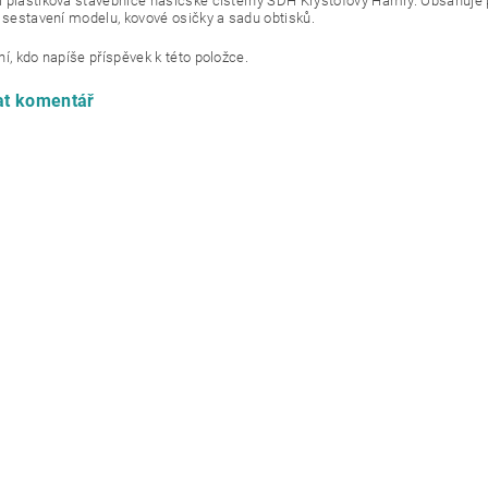
 plastiková stavebnice hasičské cisterny SDH Kryštofovy Hamry. Obsahuje 
a sestavení modelu, kovové osičky a sadu obtisků.
í, kdo napíše příspěvek k této položce.
at komentář