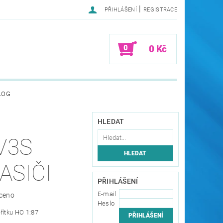
|
PŘIHLÁŠENÍ
REGISTRACE
0
0 Kč
LOG
HLEDAT
V3S
S 8 HASIČI
PŘIHLÁŠENÍ
E-mail
ceno
Heslo
řítku HO 1:87