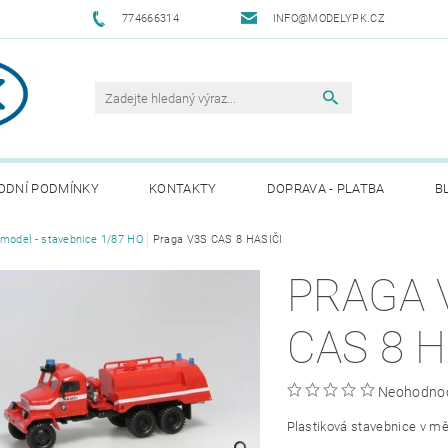
774666314
INFO@MODELYPK.CZ
ODNÍ PODMÍNKY
KONTAKTY
DOPRAVA - PLATBA
B
model - stavebnice 1/87 HO
Praga V3S CAS 8 HASIČI
PRAGA 
CA
Neohodno
Plastiková stavebnice v mě