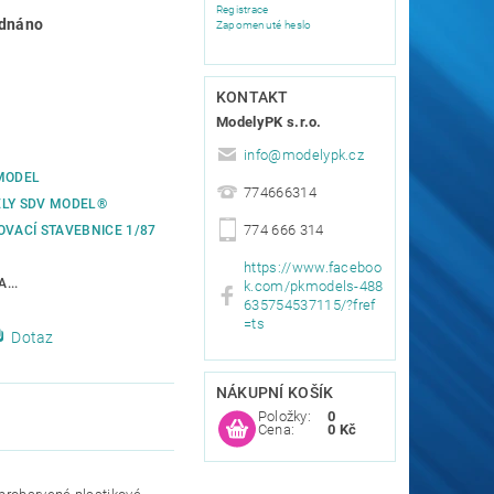
Registrace
dnáno
Zapomenuté heslo
KONTAKT
ModelyPK s.r.o.
info
@
modelypk.cz
MODEL
774666314
LY SDV MODEL®
774 666 314
OVACÍ STAVEBNICE 1/87
https://www.faceboo
...
k.com/pkmodels-488
635754537115/?fref
=ts
Dotaz
NÁKUPNÍ KOŠÍK
Položky:
0
Cena:
0 Kč