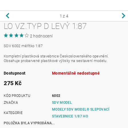
1
z 4
LO VZ.TYP D LEVÝ 1:87
2 hodnocení
SDV 6002 měřítko 1:87
Kompletní plastiková stavebnice Československého opevnění.
Obsahuje probarvené plastikové výlisky na sestavení modelu.
Dostupnost
Momentálně nedostupné
275 Kč
KÓD PRODUKTU
6002
ZNAČKA
SDV MODEL
MODELY SDV MODEL® SLEPOVACÍ
KATEGORIE
STAVEBNICE 1/87 HO
POLOŽKA BYLA VYPRODÁNA...