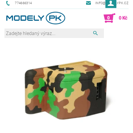
774666314
INFO@MODELYPK.CZ
0
0 Kč