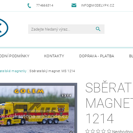
774666314
INFO@MODELYPK.CZ
ODNÍ PODMÍNKY
KONTAKTY
DOPRAVA - PLATBA
B
atelské magnetky
Sběratelský magnet MS 1214
SBĚRAT
MAGNE
1214
Neohodno