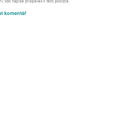
í, kdo napíše příspěvek k této položce.
at komentář