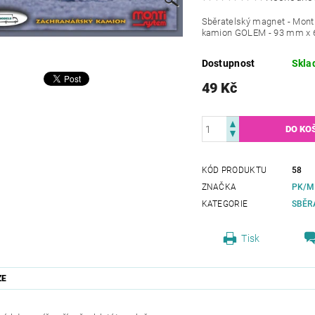
Sběratelský magnet - Mont
kamion GOLEM - 93 mm x
Dostupnost
Skla
49 Kč
KÓD PRODUKTU
58
ZNAČKA
PK/M
KATEGORIE
SBĚR
Tisk
ZE