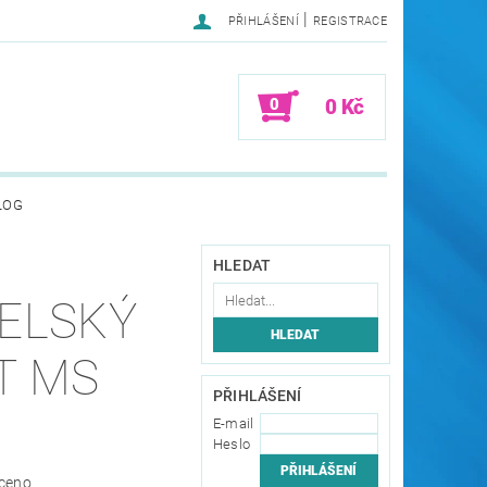
|
PŘIHLÁŠENÍ
REGISTRACE
0
0 Kč
LOG
HLEDAT
ELSKÝ
T MS
PŘIHLÁŠENÍ
E-mail
Heslo
ceno