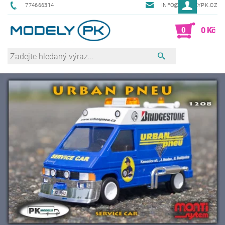
774666314
INFO@MODELYPK.CZ
0
0 Kč