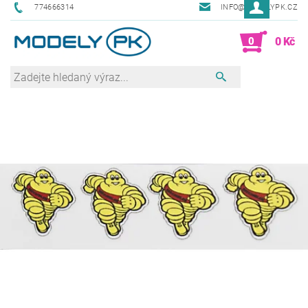
774666314
INFO@MODELYPK.CZ
0
0 Kč