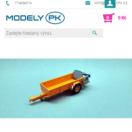
774666314
INFO@MODELYPK.CZ
0
0 Kč