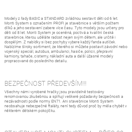
Modely z řady BASIC a STANDARD zvládnou sestavit děti od 6 let.
Monti System s označením PROFI je stavebnice s větším počtem
dílků a jeho sestavení zabere více času. Tyto modely jsou určeny pro
děti od 8 let. Monti System je oceněná, poctivá a kvalitní česká
stavebnice, kterou uděláte radost nejen svým dětem, ale určitě i
dospělým. Z nabídky si bez pochyby vybere každý fanda autíček.
Nabízíme šíroky sortiment, ze kterého si můžete postavit závodní nebo
vojenský speciál, autobus, ambulanci, hasiče, policii, přepravní
kamiony, tahače, cisterny, nákladní auta a další úžasné modely
propracované do posledního detailu.
BEZPEČNOST PŘEDEVŠÍM!!!
Všechny námi vyrobené hračky jsou pravidelně testovány
renomovanou zkušebnou a splňují veškeré požadavky bezpečnosti a
nezávadnosti podle normy EN71. Ani stavebnice Monti System
neobsahuje nebezpečné ftaláty, není tedy důvod proč by měla chybět v
některém dětském pokojíčku.