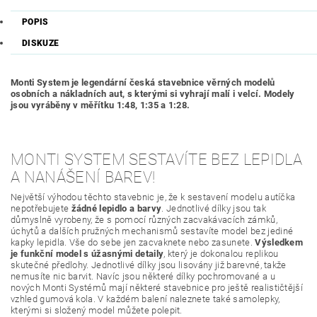
POPIS
DISKUZE
Monti System je legendární česká stavebnice věrných modelů
osobních a nákladních aut, s kterými si vyhrají malí i velcí. Modely
jsou vyráběny v měřítku 1:48, 1:35 a 1:28.
MONTI SYSTEM SESTAVÍTE BEZ LEPIDLA
A NANÁŠENÍ BAREV!
Největší výhodou těchto stavebnic je, že k sestavení modelu autíčka
nepotřebujete
žádné lepidlo a barvy
. Jednotlivé dílky jsou tak
důmyslně vyrobeny, že s pomocí různých zacvakávacích zámků,
úchytů a dalších pružných mechanismů sestavíte model bez jediné
kapky lepidla. Vše do sebe jen zacvaknete nebo zasunete.
Výsledkem
je funkční model s úžasnými detaily
, který je dokonalou replikou
skutečné předlohy. Jednotlivé dílky jsou lisovány již barevné, takže
nemusíte nic barvit. Navíc jsou některé dílky pochromované a u
nových Monti Systémů mají některé stavebnice pro ještě realističtější
vzhled gumová kola. V každém balení naleznete také samolepky,
kterými si složený model můžete polepit.