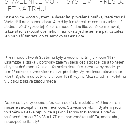
STAVEBNICE MONTI SYSTEM – PŘES 30
LET NA TRHU!
Stavebnice Monti System je desetiletí prověřená hračka, která zabaví
Vaše děti na dlouhou dobu. A to díky funkčnosti modelu a variabilitě.
Jednotlivé dílky ze stéjné série modelů jdou libovolně kombinovat,
takže stačí zakoupit dvě nebo tři autíčka z jedné série a pak už záleží
jen na Vaší fantazii, co za autíčko si sestavíte.
První modely Monti Systemu byly uvedeny na trh již v roce 1984.
Okamžitě si získaly obrovský zájem všech dětí i dospělích a to nejen
díky snadné montáži, ale i úžasným detailům. Sestavený model je
téměř dokonalá zmenšenina své předlohy. Výjimečnost stavebnice
Monti System se potvrdila v roce 1988, kdy na Mezinárodním veletrhu
v Lipsku získává zlatou medaili.
Doposud bylo vyrobeno přes osm desítek modelů a většinu z nich
můžete zakoupit v našem e-shopu. Stavebnice Monti System jsou
vyráběny v České republice a jako všechny stavebnice a hračky
vyráběné firmou BENEŠ a LÁT, a.s. pod značkou VISTA, neobsahují
nebezpečné ftaláty!