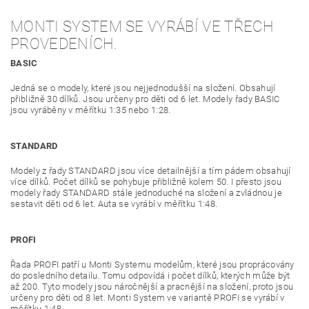
MONTI SYSTEM SE VYRÁBÍ VE TŘECH
PROVEDENÍCH.
BASIC
Jedná se o modely, které jsou nejjednodušší na složení. Obsahují
přibližně 30 dílků. Jsou určeny pro děti od 6 let. Modely řady BASIC
jsou vyráběny v měřítku 1:35 nebo 1:28.
STANDARD
Modely z řady STANDARD jsou více detailnější a tím pádem obsahují
více dílků. Počet dílků se pohybuje přibližně kolem 50. I přesto jsou
modely řady STANDARD stále jednoduché na složení a zvládnou je
sestavit děti od 6 let. Auta se vyrábí v měřítku 1:48.
PROFI
Řada PROFI patří u Monti Systemu modelům, které jsou proprácovány
do posledního detailu. Tomu odpovídá i počet dílků, kterých může být
až 200. Tyto modely jsou náročnější a pracnější na složení, proto jsou
určeny pro děti od 8 let. Monti System ve variantě PROFI se vyrábí v
měřítku 1:48.