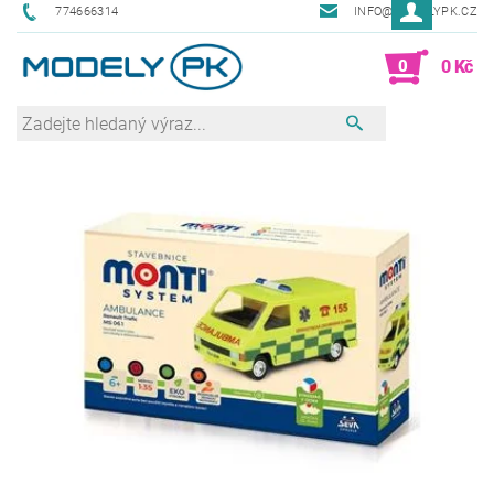
774666314
INFO@MODELYPK.CZ
0
0 Kč