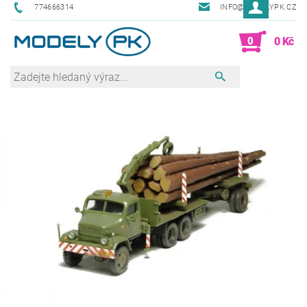
774666314
INFO@MODELYPK.CZ
0
0 Kč