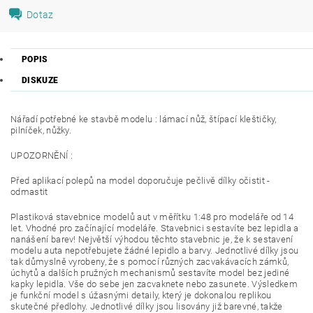
Dotaz
POPIS
DISKUZE
Nářadí potřebné ke stavbě modelu :
lámací nůž, štípací kleštičky,
pilníček, nůžky.
UPOZORNĚNÍ :
Před aplikací polepů na model doporučuje pečlivě dílky očistit -
odmastit
Plastiková stavebnice modelů aut v měřítku 1:48 pro modeláře od 14
let. Vhodné pro začínající modeláře. Stavebnici sestavíte bez lepidla a
nanášení barev! Největší výhodou těchto stavebnic je, že k sestavení
modelu auta nepotřebujete žádné lepidlo a barvy. Jednotlivé dílky jsou
tak důmyslně vyrobeny, že s pomocí různých zacvakávacích zámků,
úchytů a dalších pružných mechanismů sestavíte model bez jediné
kapky lepidla. Vše do sebe jen zacvaknete nebo zasunete. Výsledkem
je funkční model s úžasnými detaily, který je dokonalou replikou
skutečné předlohy. Jednotlivé dílky jsou lisovány již barevné, takže