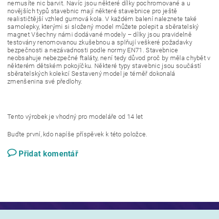
nemusíte nic barvit. Navíc jsou některé dílky pochromované a u
novějších typů stavebnic mají některé stavebnice pro ještě
realističtější vzhled gumová kola. V každém balení naleznete také
samolepky, kterými si složený model můžete polepit a sběratelský
magnet Všechny námi dodávané modely – dílky jsou pravidelně
testovány renomovanou zkušebnou a splňují veškeré požadavky
bezpečnosti a nezávadnosti podle normy EN71. Stavebnice
neobsahuje nebezpečné ftaláty, není tedy důvod proč by měla chybět v
některém dětském pokojíčku. Některé typy stavebnic jsou součástí
sběratelských kolekcí Sestavený model je téměř dokonalá
zmenšenina své předlohy.
Tento výrobek je vhodný pro modeláře od 14 let
Buďte první, kdo napíše příspěvek k této položce.
Přidat komentář