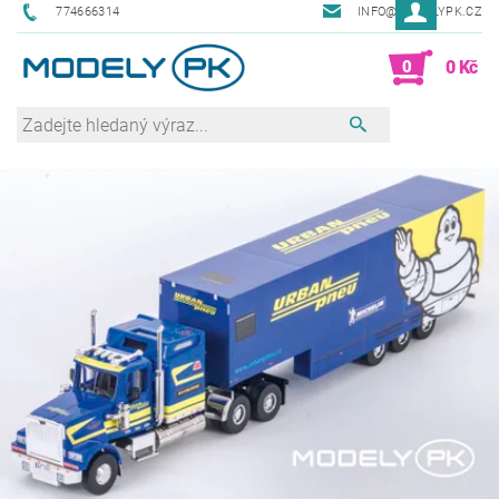
774666314
INFO@MODELYPK.CZ
0
0 Kč