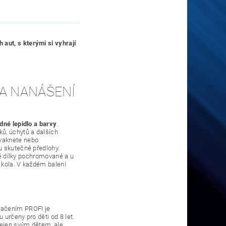
aut, s kterými si vyhrají
 A NANÁŠENÍ
dné lepidlo a barvy
.
ů, úchytů a dalších
cvaknete nebo
ou skutečné předlohy.
eré dílky pochromované a u
 kola. V každém balení
načením PROFI je
určeny pro děti od 8 let.
nejen svým dětem, ale