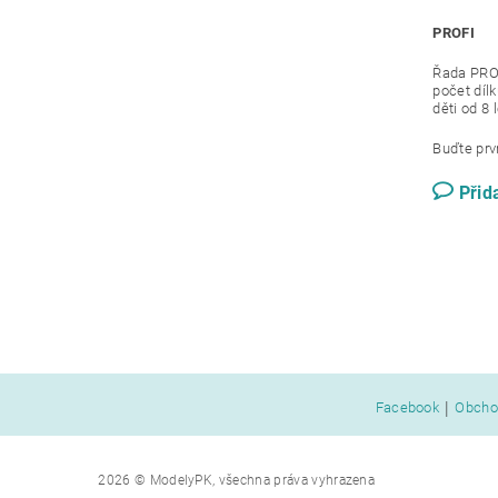
PROFI
Řada PROF
počet dílk
děti od 8 
Buďte prvn
Přid
|
Facebook
Obcho
2026 © ModelyPK, všechna práva vyhrazena