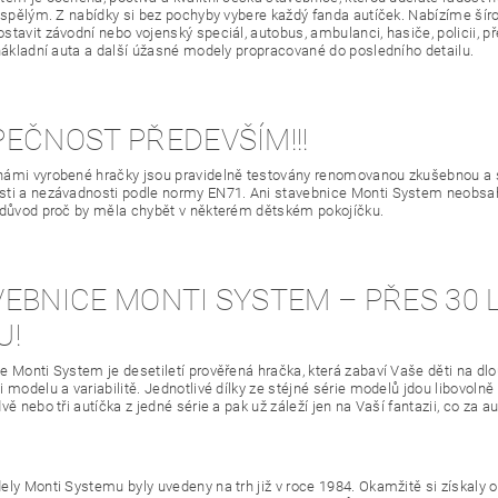
dospělým. Z nabídky si bez pochyby vybere každý fanda autíček. Nabízíme šíro
stavit závodní nebo vojenský speciál, autobus, ambulanci, hasiče, policii, p
 nákladní auta a další úžasné modely propracované do posledního detailu.
EČNOST PŘEDEVŠÍM!!!
ámi vyrobené hračky jsou pravidelně testovány renomovanou zkušebnou a s
ti a nezávadnosti podle normy EN71. Ani stavebnice Monti System neobsah
 důvod proč by měla chybět v některém dětském pokojíčku.
EBNICE MONTI SYSTEM – PŘES 30 
U!
e Monti System je desetiletí prověřená hračka, která zabaví Vaše děti na dlo
 modelu a variabilitě. Jednotlivé dílky ze stéjné série modelů jdou libovolně
vě nebo tři autíčka z jedné série a pak už záleží jen na Vaší fantazii, co za au
ely Monti Systemu byly uvedeny na trh již v roce 1984. Okamžitě si získaly 