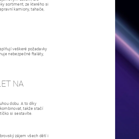
ky sortiment, ze kterého si
řepravní kamiony, tahače,
plňují veškeré požadavky
uje nebezpečné ftaláty,
LET NA
uhou dobu. A to díky
 kombinovat, takže stačí
tíčko si sestavíte.
obrovský zájem všech dětí i