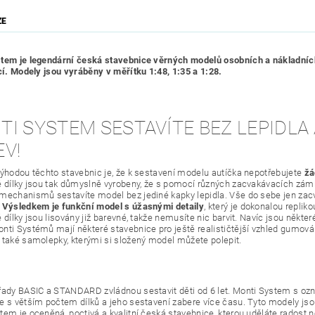
ZE
tem je legendární česká stavebnice věrných modelů osobních a nákladních 
lcí. Modely jsou vyráběny v měřítku 1:48, 1:35 a 1:28.
I SYSTEM SESTAVÍTE BEZ LEPIDLA
EV!
výhodou těchto stavebnic je, že k sestavení modelu autíčka nepotřebujete
žá
é dílky jsou tak důmyslně vyrobeny, že s pomocí různých zacvakávacích zámk
mechanismů sestavíte model bez jediné kapky lepidla. Vše do sebe jen za
Výsledkem je funkční model s úžasnými detaily
, který je dokonalou replik
 dílky jsou lisovány již barevné, takže nemusíte nic barvit. Navíc jsou někt
nti Systémů mají některé stavebnice pro ještě realističtější vzhled gumová
 také samolepky, kterými si složený model můžete polepit.
řady BASIC a STANDARD zvládnou sestavit děti od 6 let. Monti System s oz
e s větším počtem dílků a jeho sestavení zabere více času. Tyto modely jsou 
tem je oceněná, poctivá a kvalitní česká stavebnice, kterou uděláte radost 