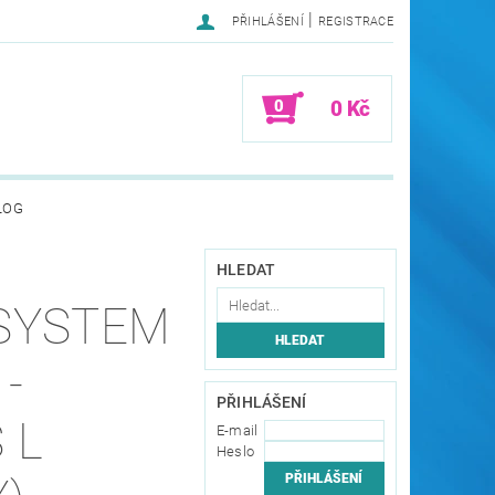
|
PŘIHLÁŠENÍ
REGISTRACE
0
0 Kč
LOG
HLEDAT
SYSTEM
 -
PŘIHLÁŠENÍ
 L
E-mail
Heslo