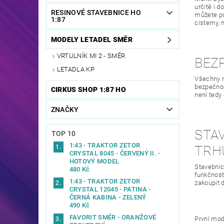
určitě i 
RESINOVÉ STAVEBNICE HO
můžete po
1:87
cisterny,
MODELY LETADEL SMĚR
VRTULNÍK MI 2 - SMĚR
BEZP
LETADLA KP
Všechny n
bezpečnos
CIRKUS SHOP 1:87 HO
není tedy
ZNAČKY
STAV
TOP 10
1:43 - TRAKTOR ZETOR
TRH
CRYSTAL 8045 - ČERVENÝ II. -
HOTOVÝ MODEL
Stavebnic
480 Kč
funkčnosti
1:43 - TRAKTOR ZETOR
zakoupit d
CRYSTAL 12045 - PATINA -
ČERNÁ KABINA - ZELENÝ
490 Kč
FAVORIT SMĚR - ORANŽOVÉ
První mod