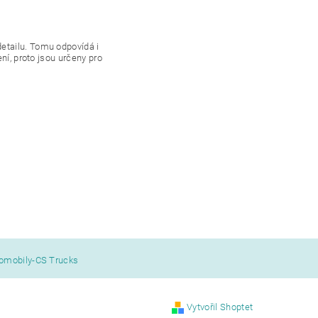
etailu. Tomu odpovídá i
ní, proto jsou určeny pro
tomobily-CS Trucks
Vytvořil Shoptet