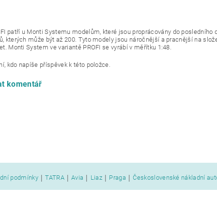
I patří u Monti Systemu modelům, které jsou proprácovány do posledního d
ů, kterých může být až 200. Tyto modely jsou náročnější a pracnější na slože
let. Monti System ve variantě PROFI se vyrábí v měřítku 1:48.
í, kdo napíše příspěvek k této položce.
at komentář
|
|
|
|
|
dní podmínky
TATRA
Avia
Liaz
Praga
Československé nákladní au