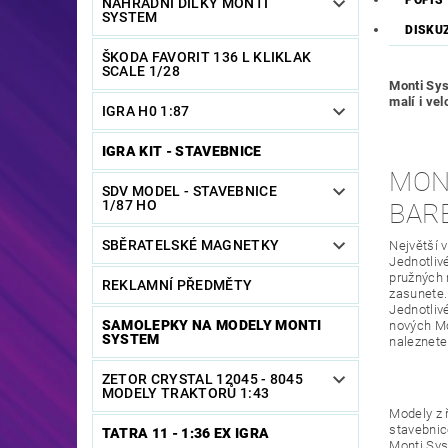
POPIS
NÁHRADNÍ DÍLKY MONTI
SYSTEM
DISKU
ŠKODA FAVORIT 136 L KLIKLAK
SCALE 1/28
Monti Sys
malí i ve
IGRA H0 1:87
IGRA KIT - STAVEBNICE
MONT
SDV MODEL - STAVEBNICE
1/87 HO
BAR
SBĚRATELSKÉ MAGNETKY
Největší 
Jednotliv
pružných 
REKLAMNÍ PŘEDMĚTY
zasunete.
Jednotlivé
SAMOLEPKY NA MODELY MONTI
nových Mo
SYSTEM
naleznete
ZETOR CRYSTAL 12045 - 8045
MODELY TRAKTORŮ 1:43
Modely z 
stavebnic
TATRA 11 - 1:36 EX IGRA
Monti Sys