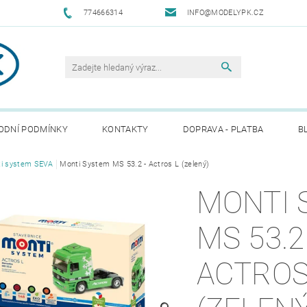
774666314
INFO@MODELYPK.CZ
ODNÍ PODMÍNKY
KONTAKTY
DOPRAVA - PLATBA
B
i system SEVA
Monti System MS 53.2 - Actros L (zelený)
MONTI 
MS 53.2
ACTROS