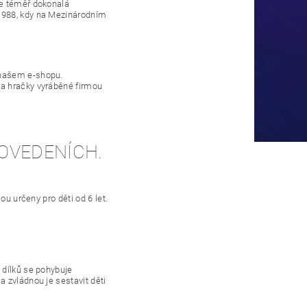
je téměř dokonalá
1988, kdy na Mezinárodním
 našem e-shopu.
 a hračky vyráběné firmou
ROVEDENÍCH.
ou určeny pro děti od 6 let.
 dílků se pohybuje
 zvládnou je sestavit děti