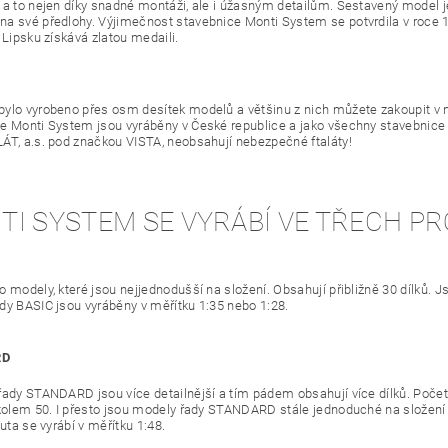
 a to nejen díky snadné montáži, ale i úžasným detailům. Sestavený model 
a své předlohy. Výjimečnost stavebnice Monti System se potvrdila v roce 
 Lipsku získává zlatou medaili.
ylo vyrobeno přes osm desítek modelů a většinu z nich můžete zakoupit v
e Monti System jsou vyráběny v České republice a jako všechny stavebnice
ÁT, a.s. pod značkou VISTA, neobsahují nebezpečné ftaláty!
TI SYSTEM SE VYRÁBÍ VE TŘECH P
 modely, které jsou nejjednodušší na složení. Obsahují přibližně 30 dílků. Js
dy BASIC jsou vyráběny v měřítku 1:35 nebo 1:28.
RD
řady STANDARD jsou více detailnější a tím pádem obsahují více dílků. Počet
 kolem 50. I přesto jsou modely řady STANDARD stále jednoduché na složení a
Auta se vyrábí v měřítku 1:48.