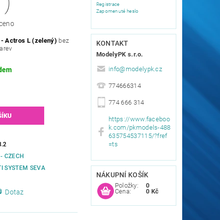
)
Registrace
Zapomenuté heslo
ceno
- Actros L (zelený)
bez
KONTAKT
barev
ModelyPK s.r.o.
info
@
modelypk.cz
dem
774666314
774 666 314
https://www.faceboo
k.com/pkmodels-488
635754537115/?fref
=ts
3.2
 - CZECH
I SYSTEM SEVA
NÁKUPNÍ KOŠÍK
Položky:
0
Cena:
0 Kč
Dotaz