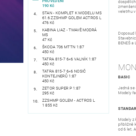
PROVEDENÍ
dospělích
190 Kč
zmenšenin
veletrhu v
STAN - KOMPLET K MODELU MS
61.6 ZZSHMP GOLEM ACTROS L
476 Kč
KABINA LIAZ - TMAVĚ MODRÁ
Doposud b
MS
Stavebnic
47 Kč
BENEŠ a L
ŠKODA 706 MTTN 1:87
450 Kč
TATRA 815-7 6×6 VALNÍK 1:87
450 Kč
MON
TATRA 815-7 6×6 NOSIČ
KONTEJNERŮ 1:87
BASIC
450 Kč
Jedná se o
ZETOR SUPER P 1:87
Modely řa
295 Kč
ZZSHMP GOLEM - ACTROS L
1 855 Kč
STANDA
Modely z 
přibližně
od 6 let. 