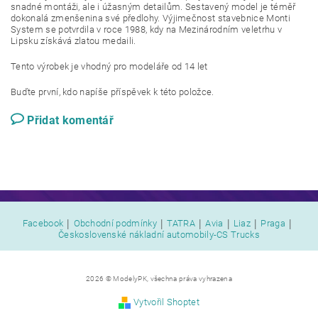
snadné montáži, ale i úžasným detailům. Sestavený model je téměř
dokonalá zmenšenina své předlohy. Výjimečnost stavebnice Monti
System se potvrdila v roce 1988, kdy na Mezinárodním veletrhu v
Lipsku získává zlatou medaili.
Tento výrobek je vhodný pro modeláře od 14 let
Buďte první, kdo napíše příspěvek k této položce.
Přidat komentář
|
|
|
|
|
|
Facebook
Obchodní podmínky
TATRA
Avia
Liaz
Praga
Československé nákladní automobily-CS Trucks
2026 © ModelyPK, všechna práva vyhrazena
Vytvořil Shoptet