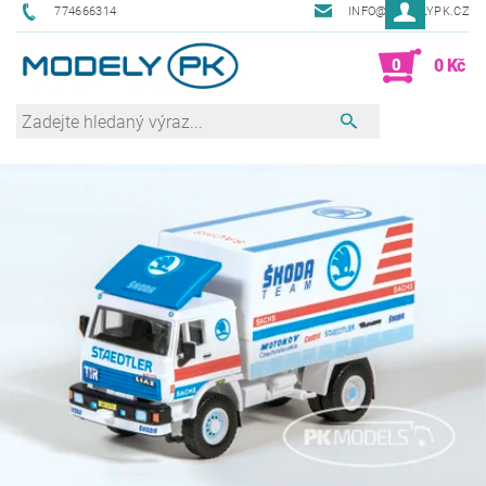
774666314
INFO@MODELYPK.CZ
0
0 Kč