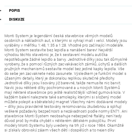
POPIS
DISKUZE
Monti System je legendární česká stavebnice věrných modelů
osobních a nákladních aut, s kterými si vyhrají malí i velcí. Modely jsou
vyráběny v měřítku 1:48, 1:35 a 1:28. Vhodné pro začínající modeláře.
Monti System sestavíte bez lepidla a nanášení barev! Největší
výhodou těchto stavebnic je, že k sestavení modelu autíčka
nepotřebujete žádné lepidlo a barvy. Jednotlivé dílky jsou tak důmyslně
vyrobeny, že s pomocí různých zacvakávacích zámků, úchytů a dalších
pružných mechanismů sestavíte model bez jediné kapky lepidla. Vše
do sebe jen zacvaknete nebo zasunete. Výsledkem je funkční model s
úžasnými detaily, který je dokonalou replikou skutečné předlohy.
Jednotlivé dílky jsou lisovány již barevné, takže nemusíte nic barvit.
Navíc jsou některé dílky pochromované a u nových Monti Systémů
mají některé stavebnice pro ještě realističtější vzhled gumová kola. V
každém balení naleznete také samolepky, kterými si složený model
můžete polepit a sběratelský magnet Všechny námi dodávané modely
– dílky jsou pravidelně testovány renomovanou zkušebnou a splňují
veškeré požadavky bezpečnosti a nezávadnosti podle normy EN71. Ani
stavebnice Monti System neobsahuje nebezpečné ftaláty, není tedy
důvod proč by měla chybět v některém dětském pokojíčku. První
modely Monti Systemu byly uvedeny na trh již v roce 1984. Okamžitě
si získaly obrovský zájem všech dětí i dospělých a to nejen díky