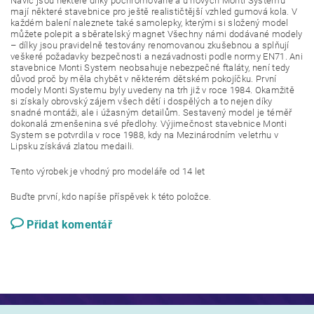
Navíc jsou některé dílky pochromované a u nových Monti Systémů
mají některé stavebnice pro ještě realističtější vzhled gumová kola. V
každém balení naleznete také samolepky, kterými si složený model
můžete polepit a sběratelský magnet Všechny námi dodávané modely
– dílky jsou pravidelně testovány renomovanou zkušebnou a splňují
veškeré požadavky bezpečnosti a nezávadnosti podle normy EN71. Ani
stavebnice Monti System neobsahuje nebezpečné ftaláty, není tedy
důvod proč by měla chybět v některém dětském pokojíčku. První
modely Monti Systemu byly uvedeny na trh již v roce 1984. Okamžitě
si získaly obrovský zájem všech dětí i dospělých a to nejen díky
snadné montáži, ale i úžasným detailům. Sestavený model je téměř
dokonalá zmenšenina své předlohy. Výjimečnost stavebnice Monti
System se potvrdila v roce 1988, kdy na Mezinárodním veletrhu v
Lipsku získává zlatou medaili.
Tento výrobek je vhodný pro modeláře od 14 let
Buďte první, kdo napíše příspěvek k této položce.
Přidat komentář