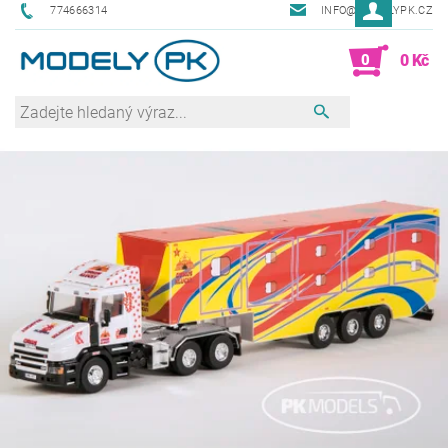
774666314
INFO@MODELYPK.CZ
0
0 Kč