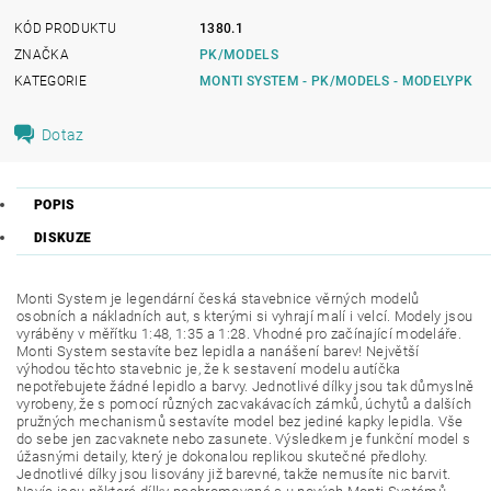
KÓD PRODUKTU
1380.1
ZNAČKA
PK/MODELS
KATEGORIE
MONTI SYSTEM - PK/MODELS - MODELYPK
Dotaz
POPIS
DISKUZE
Monti System je legendární česká stavebnice věrných modelů
osobních a nákladních aut, s kterými si vyhrají malí i velcí. Modely jsou
vyráběny v měřítku 1:48, 1:35 a 1:28. Vhodné pro začínající modeláře.
Monti System sestavíte bez lepidla a nanášení barev! Největší
výhodou těchto stavebnic je, že k sestavení modelu autíčka
nepotřebujete žádné lepidlo a barvy. Jednotlivé dílky jsou tak důmyslně
vyrobeny, že s pomocí různých zacvakávacích zámků, úchytů a dalších
pružných mechanismů sestavíte model bez jediné kapky lepidla. Vše
do sebe jen zacvaknete nebo zasunete. Výsledkem je funkční model s
úžasnými detaily, který je dokonalou replikou skutečné předlohy.
Jednotlivé dílky jsou lisovány již barevné, takže nemusíte nic barvit.