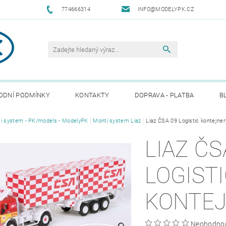
774666314
INFO@MODELYPK.CZ
ODNÍ PODMÍNKY
KONTAKTY
DOPRAVA - PLATBA
B
i system - PK/models - ModelyPK
Monti system Liaz
Liaz ČSA 09 Logistic kontejner
LIAZ ČS
LOGIST
KONTE
Neohodno