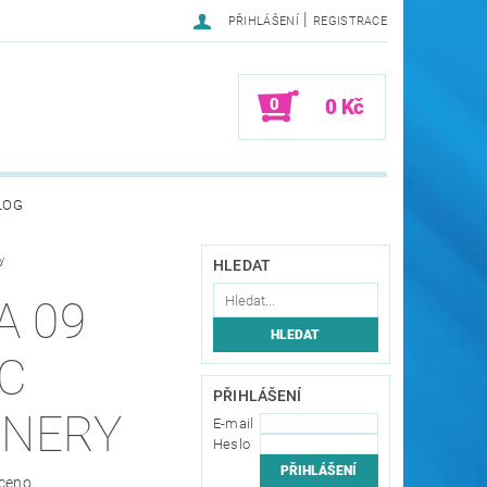
|
PŘIHLÁŠENÍ
REGISTRACE
0
0 Kč
LOG
y
HLEDAT
A 09
IC
PŘIHLÁŠENÍ
JNERY
E-mail
Heslo
ceno