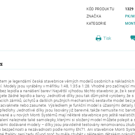
KÓD PRODUKTU
1329
ZNAČKA
PK/M
KATEGORIE
MONT
Tisk
ZE
tem je legendární česká stavebnice věrných modelů osobních a nákladních au
lcí. Modely jsou vyráběny v měřítku 1:48, 1:35 a 1:28. Vhodné pro začínající
 bez lepidla a nanášení barev! Největší výhodou těchto stavebnic je, že k se
jete žádné lepidlo a barvy. Jednotlivé dílky jsou tak důmyslně vyrobeny, že 
cích zámků, úchytů a dalších pružných mechanismů sestavíte model bez jed
zacvaknete nebo zasunete. Výsledkem je funkční model s úžasnými detaily, k
ředlohy. Jednotlivé dílky jsou lisovány již barevné, takže nemusíte nic barvit
ané a u nových Monti Systémů mají některé stavebnice pro ještě realističt
lení naleznete také samolepky, kterými si složený model můžete polepit a
ámi dodávané modely – dílky jsou pravidelně testovány renomovanou zkuše
 bezpečnosti a nezávadnosti podle normy EN71. Ani stavebnice Monti Sys
é ftaláty, není tedy důvod proč by měla chybět v některém dětském pokojíč