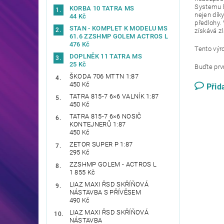
Systemu b
KORBA 10 TATRA MS
nejen dík
44 Kč
předlohy.
STAN - KOMPLET K MODELU MS
získává zl
61.6 ZZSHMP GOLEM ACTROS L
476 Kč
Tento výr
DOPLNĚK 11 TATRA MS
25 Kč
Buďte prvn
ŠKODA 706 MTTN 1:87
450 Kč
Přid
TATRA 815-7 6×6 VALNÍK 1:87
450 Kč
TATRA 815-7 6×6 NOSIČ
KONTEJNERŮ 1:87
450 Kč
ZETOR SUPER P 1:87
295 Kč
ZZSHMP GOLEM - ACTROS L
1 855 Kč
LIAZ MAXI ŘSD SKŘÍŇOVÁ
NÁSTAVBA S PŘÍVĚSEM
490 Kč
LIAZ MAXI ŘSD SKŘÍŇOVÁ
NÁSTAVBA