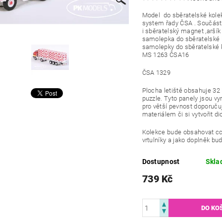
Model do sběratelské kole
system řady ČSA . Součásti
i sběratelský magnet ,aršík 
samolepka do sběratelské k
samolepky do sběratelské 
MS 1263 ČSA16
ČSA 1329
Plocha letiště obsahuje 32
puzzle. Tyto panely jsou vy
pro větší pevnost doporuču
materiálem či si vytvořit 
Kolekce bude obsahovat cc
vrtulníky a jako doplněk bud
Dostupnost
Skla
739 Kč