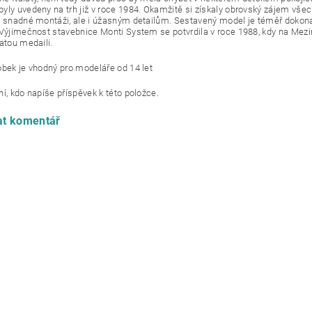
yly uvedeny na trh již v roce 1984. Okamžitě si získaly obrovský zájem všech
y snadné montáži, ale i úžasným detailům. Sestavený model je téměř doko
 Výjimečnost stavebnice Monti System se potvrdila v roce 1988, kdy na Mezi
atou medaili.
obek je vhodný pro modeláře od 14 let
í, kdo napíše příspěvek k této položce.
at komentář