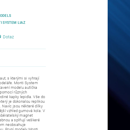
ODELS
I SYSTEM LIAZ
Dotaz
t, s kterými si vyhrají
 modeláře. Monti System
stavení modelu autíčka
s pomocí různých
iné kapky lepidla. Vše do
terý je dokonalou replikou
. Navíc jsou některé dílky
ější vzhled gumová kola. V
 sběratelský magnet
bnou a splňují veškeré
tem neobsahuje
ku. První modely Monti