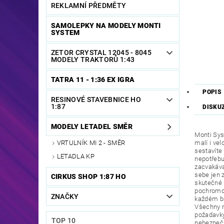
REKLAMNÍ PŘEDMĚTY
SAMOLEPKY NA MODELY MONTI
SYSTEM
ZETOR CRYSTAL 12045 - 8045
MODELY TRAKTORŮ 1:43
TATRA 11 - 1:36 EX IGRA
POPIS
RESINOVÉ STAVEBNICE HO
1:87
DISKU
MODELY LETADEL SMĚR
Monti Sys
malí i ve
VRTULNÍK MI 2 - SMĚR
sestavíte
LETADLA KP
nepotřebu
zacvakáva
sebe jen 
CIRKUS SHOP 1:87 HO
skutečné p
pochromov
ZNAČKY
každém ba
Všechny n
požadavky
TOP 10
nebezpečn