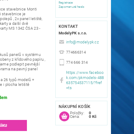
Registrace
Zapomenuté heslo
kce stavebnice Monti
 stavebnice je
polepů , 2x panel letiště,
arty a další dvě
KONTAKT
karty MS 1342 ČSA 23 -
ModelyPK s.r.o.
info
@
modelypk.cz
774666314
 kusů panelů v systému
robeny z křídového papíru ,
774 666 314
jeme podlepit pevnější
diorama na pevný panel
https://www.faceboo
k.com/pkmodels-488
a 26 typů modelů +
635754537115/?fref
e i plocha letiště
=ts
dem
NÁKUPNÍ KOŠÍK
Položky:
0
Cena:
0 Kč