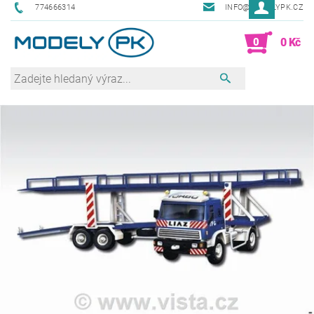
774666314
INFO@MODELYPK.CZ
0
0 Kč