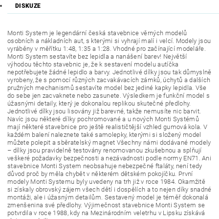
DISKUZE
Monti System je legendární česká stavebnice věrných modelů
osobních a nákladních aut, s kterými si vyhrají malí i velcí. Modely jsou
vyráběny v měřítku 1:48, 1:35 a 1:28. Vhodné pro začínající modeláře.
Monti System sestavíte bez lepidla a nanášení barev! Největší
výhodou těchto stavebnic je, že k sestavení modelu autíčka
nepotřebujete žádné lepidlo a barvy. Jednotlivé dílky jsou tak důmyslně
vyrobeny, že s pomocí různých zacvakávacích zámků, úchytů a dalších
pružných mechanismů sestavíte model bez jediné kapky lepidla. Vše
do sebe jen zacvaknete nebo zasunete. Výsledkem je funkční model s
úžasnými detaily, který je dokonalou replikou skutečné předlohy.
Jednotlivé dílky jsou lisovány již barevné, takže nemusíte nic barvit.
Navíc jsou některé dílky pochromované a u nových Monti Systémů
mají některé stavebnice pro ještě realističtější vzhled gumová kola. V
každém balení naleznete také samolepky, kterými si složený model
můžete polepit a sběratelský magnet Všechny námi dodávané modely
– dílky jsou pravidelně testovány renomovanou zkušebnou a splňují
veškeré požadavky bezpečnosti a nezávadnosti podle normy EN71. Ani
stavebnice Monti System neobsahuje nebezpečné ftaláty, není tedy
důvod proč by měla chybět v některém dětském pokojíčku. První
modely Monti Systemu byly uvedeny na trh již v roce 1984. Okamžitě
si získaly obrovský zájem všech dětí i dospělích a to nejen díky snadné
montáži, ale i úžasným detailům. Sestavený model je téměř dokonalá
zmenšenina své předlohy. Výjimečnost stavebnice Monti System se
potvrdila v roce 1988, kdy na Mezinárodním veletrhu v Lipsku získává