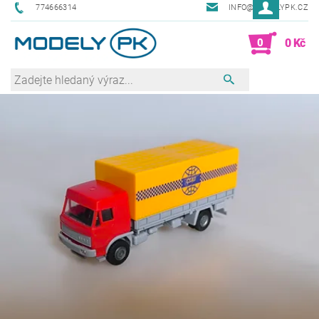
774666314
INFO@MODELYPK.CZ
0
0 Kč