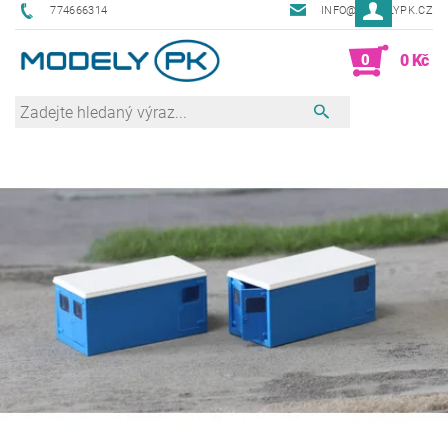
774666314
INFO@MODELYPK.CZ
0
0 Kč