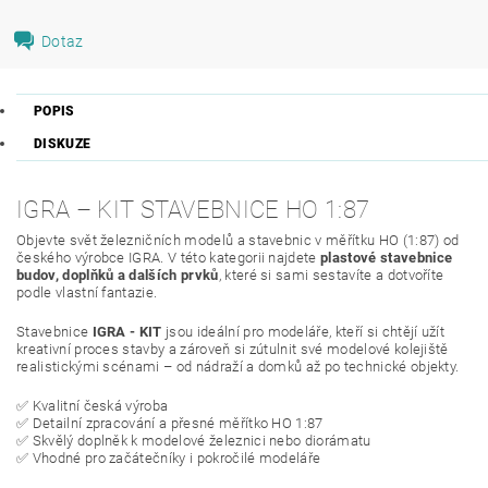
Dotaz
POPIS
DISKUZE
IGRA – KIT STAVEBNICE HO 1:87
Objevte svět železničních modelů a stavebnic v měřítku HO (1:87) od
českého výrobce IGRA. V této kategorii najdete
plastové stavebnice
budov, doplňků a dalších prvků
, které si sami sestavíte a dotvoříte
podle vlastní fantazie.
Stavebnice
IGRA - KIT
jsou ideální pro modeláře, kteří si chtějí užít
kreativní proces stavby a zároveň si zútulnit své modelové kolejiště
realistickými scénami – od nádraží a domků až po technické objekty.
✅ Kvalitní česká výroba
✅ Detailní zpracování a přesné měřítko HO 1:87
✅ Skvělý doplněk k modelové železnici nebo diorámatu
✅ Vhodné pro začátečníky i pokročilé modeláře