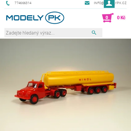
774666314
INFO@MODELYPK.CZ
0
0 Kč