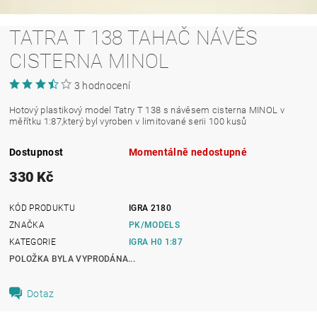
TATRA T 138 TAHAČ NÁVĚS
CISTERNA MINOL
3 hodnocení
Hotový plastikový model Tatry T 138 s návěsem cisterna MINOL v
měřítku 1:87,který byl vyroben v limitované serii 100 kusů
Dostupnost
Momentálně nedostupné
330 Kč
KÓD PRODUKTU
IGRA 2180
ZNAČKA
PK/MODELS
KATEGORIE
IGRA H0 1:87
POLOŽKA BYLA VYPRODÁNA...
Dotaz